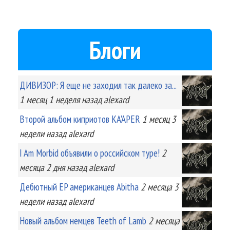
Блоги
ДИВИЗОР: Я еще не заходил так далеко за...
1 месяц 1 неделя
назад
alexard
Второй альбом киприотов KA'APER
1 месяц 3
недели
назад
alexard
I Am Morbid объявили о российском туре!
2
месяца 2 дня
назад
alexard
Дебютный EP американцев Abitha
2 месяца 3
недели
назад
alexard
Новый альбом немцев Teeth of Lamb
2 месяца