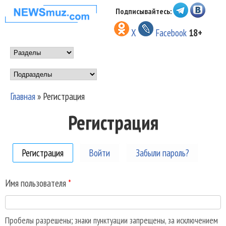
Перейти к основному
Подписывайтесь:
НОВОСТИ
содержанию
X
Facebook
18+
МУЗЫКИ И
Main menu
ШОУ БИЗНЕСА
Подразделы
NEWSMUZ.COM
Главная
»
Регистрация
Вы здесь
Регистрация
Регистрация
(активная вкладка)
Войти
Забыли пароль?
Имя пользователя
*
Пробелы разрешены; знаки пунктуации запрещены, за исключением