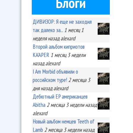
Блоги
ДИВИЗОР: Я еще не заходил
так далеко за...
1 месяц 1
неделя
назад
alexard
Второй альбом киприотов
KA'APER
1 месяц 3 недели
назад
alexard
I Am Morbid объявили о
российском туре!
2 месяца 3
дня
назад
alexard
Дебютный EP американцев
Abitha
2 месяца 3 недели
назад
alexard
Новый альбом немцев Teeth of
Lamb
2 месяца 3 недели
назад