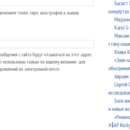
Басист 
концертах
ючением точек, тире, апострофов и знаков
Мадонна
Karol G
Максим 
стану кош
Клава К
общения с сайта будут отсылаться на этот адрес.
«Элли н
т использован только по вашему желанию: для
объединил
едомлений по электронной почте.
Авраам 
Сергей 
исследова
Suno вн
и новые в
«Рианна
A$AP Rock