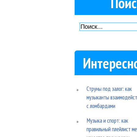
Поис
Интересн
Струны под залог: как
музыканты взаимодейс
с ломбардами
Музыка и спорт: как
правильный плейлист м