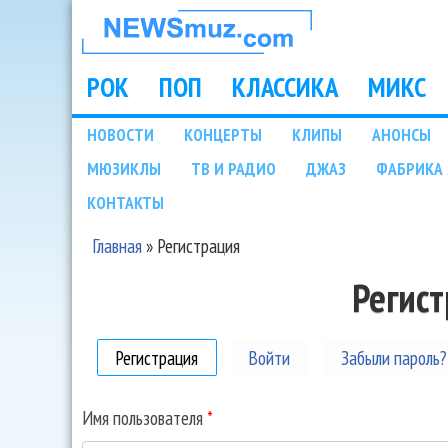
НОВОСТИ
МУЗЫКИ И
РОК
ПОП
КЛАССИКА
МИКС
Main menu
ШОУ БИЗНЕСА
НОВОСТИ
КОНЦЕРТЫ
КЛИПЫ
АНОНСЫ
Подразделы
МЮЗИКЛЫ
ТВ И РАДИО
ДЖАЗ
ФАБРИКА 
NEWSMUZ.COM
КОНТАКТЫ
Главная
»
Регистрация
Вы здесь
Регис
Регистрация
(активная вкладка)
Войти
Забыли пароль?
Имя пользователя
*