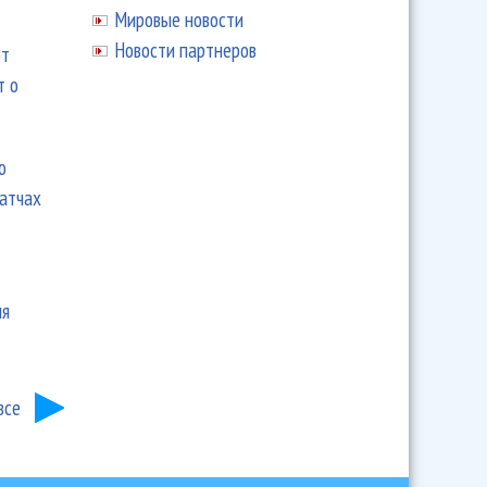
Мировые новости
Новости партнеров
ют
т о
ю
матчах
ия
все