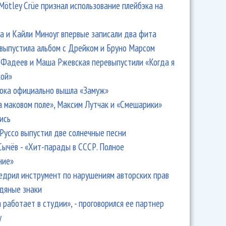
Mötley Crüe признал использование плейбэка на
 и Кайли Миноуг впервые записали два фита
 выпустила альбом с Дрейком и Бруно Марсом
Фадеев и Маша Ржевская перевыпустили «Когда я
кой»
ока официально вышла «Замуж»
а маковом поле», Максим Лутчак и «Смешарики»
ись
Руссо выпустил две солнечные песни
Сычёв - «Хит-парады в СССР. Полное
ние»
едрил инструмент по нарушениям авторских прав
одяные знаки
 работает в студии», - проговорился ее партнер
y