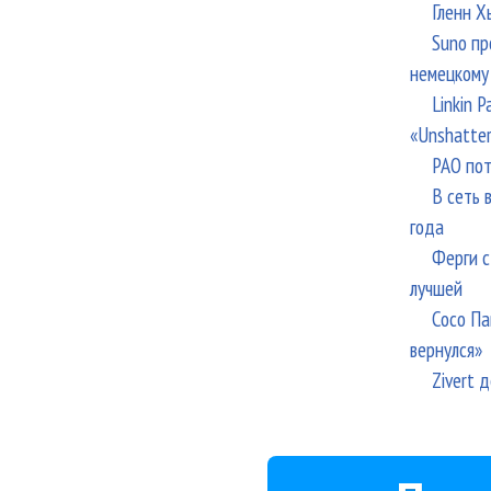
Гленн Х
Suno пр
немецкому
Linkin 
«Unshatte
РАО пот
В сеть 
года
Ферги с
лучшей
Сосо Па
вернулся»
Zivert 