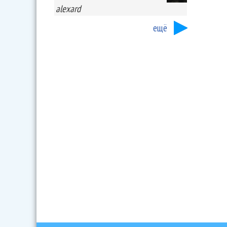
alexard
ещё