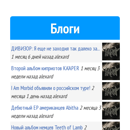
Блоги
ДИВИЗОР: Я еще не заходил так далеко за...
1 месяц 6 дней
назад
alexard
Второй альбом киприотов KA'APER
1 месяц 3
недели
назад
alexard
I Am Morbid объявили о российском туре!
2
месяца 1 день
назад
alexard
Дебютный EP американцев Abitha
2 месяца 3
недели
назад
alexard
Новый альбом немцев Teeth of Lamb
2