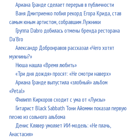
Ариана Гранде сделает перерыв в публичности
Ваня Дмитриенко побил рекорд Егора Крида, став
самым юным артистом, собравшим Лужники
Группа Dabro добилась отмены бренда ресторана
Da'Bro
Александр Добронравов рассказал «Чего хотят
мужчины?»
Нюша нашла «Время любить»
«Три дня дождя» просят: «Не смотри наверх»
Ариана Гранде выпустила «злобный» альбом
«Petal»
Филипп Киркоров сходит с ума от «Луизы»
Гитарист Black Sabbath Тони Айомми показал первую
песню из сольного альбома
Денис Клявер умоляет ИИ-модель: «Не плачь,
Анастасия»