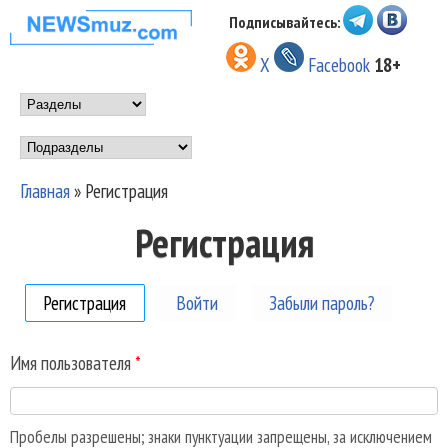
Перейти к основному
Подписывайтесь:
НОВОСТИ
содержанию
X
Facebook
18+
МУЗЫКИ И
Main menu
ШОУ БИЗНЕСА
Подразделы
NEWSMUZ.COM
Главная
»
Регистрация
Вы здесь
Регистрация
Регистрация
(активная вкладка)
Войти
Забыли пароль?
Имя пользователя
*
Пробелы разрешены; знаки пунктуации запрещены, за исключением