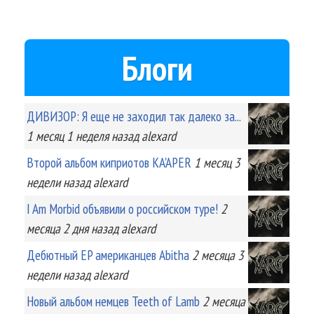
Блоги
ДИВИЗОР: Я еще не заходил так далеко за...
1 месяц 1 неделя
назад
alexard
Второй альбом киприотов KA'APER
1 месяц 3
недели
назад
alexard
I Am Morbid объявили о российском туре!
2
месяца 2 дня
назад
alexard
Дебютный EP американцев Abitha
2 месяца 3
недели
назад
alexard
Новый альбом немцев Teeth of Lamb
2 месяца