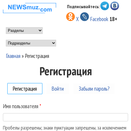
Перейти к основному
Подписывайтесь:
НОВОСТИ
содержанию
X
Facebook
18+
МУЗЫКИ И
Main menu
ШОУ БИЗНЕСА
Подразделы
NEWSMUZ.COM
Главная
»
Регистрация
Вы здесь
Регистрация
Регистрация
(активная вкладка)
Войти
Забыли пароль?
Имя пользователя
*
Пробелы разрешены; знаки пунктуации запрещены, за исключением