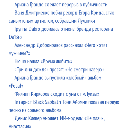
Ариана Гранде сделает перерыв в публичности
Ваня Дмитриенко побил рекорд Егора Крида, став
самым юным артистом, собравшим Лужники
Группа Dabro добилась отмены бренда ресторана
Da'Bro
Александр Добронравов рассказал «Чего хотят
мужчины?»
Нюша нашла «Время любить»
«Три дня дождя» просят: «Не смотри наверх»
Ариана Гранде выпустила «злобный» альбом
«Petal»
Филипп Киркоров сходит с ума от «Луизы»
Гитарист Black Sabbath Тони Айомми показал первую
песню из сольного альбома
Денис Клявер умоляет ИИ-модель: «Не плачь,
Анастасия»