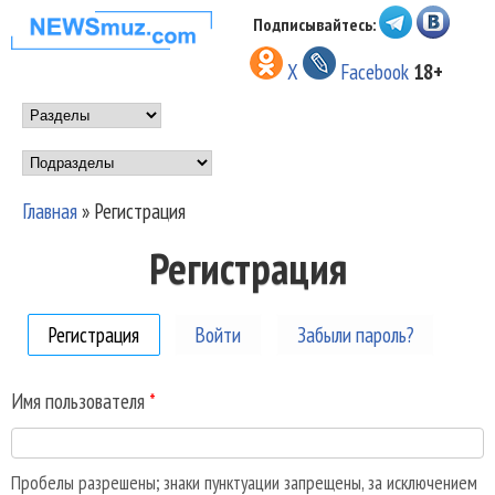
Перейти к основному
Подписывайтесь:
НОВОСТИ
содержанию
X
Facebook
18+
МУЗЫКИ И
Main menu
ШОУ БИЗНЕСА
Подразделы
NEWSMUZ.COM
Главная
»
Регистрация
Вы здесь
Регистрация
Регистрация
(активная вкладка)
Войти
Забыли пароль?
Имя пользователя
*
Пробелы разрешены; знаки пунктуации запрещены, за исключением