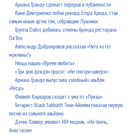
Ариана Гранде сделает перерыв в публичности
Ваня Дмитриенко побил рекорд Егора Крида, став
самым юным артистом, собравшим Лужники
Группа Dabro добилась отмены бренда ресторана
Da'Bro
Александр Добронравов рассказал «Чего хотят
мужчины?»
Нюша нашла «Время любить»
«Три дня дождя» просят: «Не смотри наверх»
Ариана Гранде выпустила «злобный» альбом
«Petal»
Филипп Киркоров сходит с ума от «Луизы»
Гитарист Black Sabbath Тони Айомми показал первую
песню из сольного альбома
Денис Клявер умоляет ИИ-модель: «Не плачь,
Анастасия»