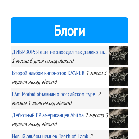
Блоги
ДИВИЗОР: Я еще не заходил так далеко за...
1 месяц 6 дней
назад
alexard
Второй альбом киприотов KA'APER
1 месяц 3
недели
назад
alexard
I Am Morbid объявили о российском туре!
2
месяца 1 день
назад
alexard
Дебютный EP американцев Abitha
2 месяца 3
недели
назад
alexard
Новый альбом немцев Teeth of Lamb
2