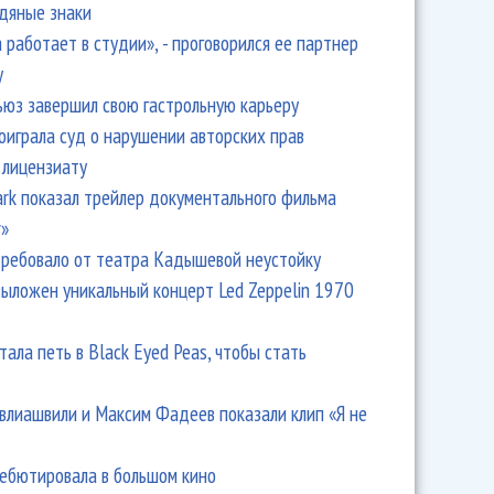
одяные знаки
 работает в студии», - проговорился ее партнер
y
ьюз завершил свою гастрольную карьеру
оиграла суд о нарушении авторских прав
 лицензиату
Park показал трейлер документального фильма
r»
ребовало от театра Кадышевой неустойку
выложен уникальный концерт Led Zeppelin 1970
тала петь в Black Eyed Peas, чтобы стать
влиашвили и Максим Фадеев показали клип «Я не
дебютировала в большом кино