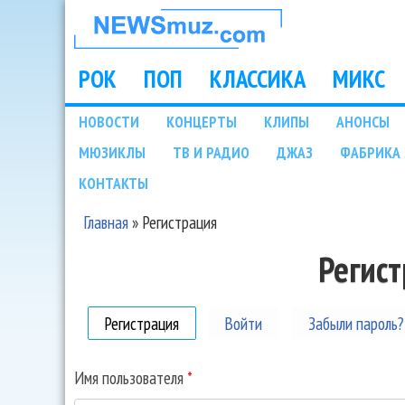
НОВОСТИ
МУЗЫКИ И
РОК
ПОП
КЛАССИКА
МИКС
Main menu
ШОУ БИЗНЕСА
НОВОСТИ
КОНЦЕРТЫ
КЛИПЫ
АНОНСЫ
Подразделы
МЮЗИКЛЫ
ТВ И РАДИО
ДЖАЗ
ФАБРИКА 
NEWSMUZ.COM
КОНТАКТЫ
Главная
»
Регистрация
Вы здесь
Регис
Регистрация
(активная вкладка)
Войти
Забыли пароль?
Имя пользователя
*