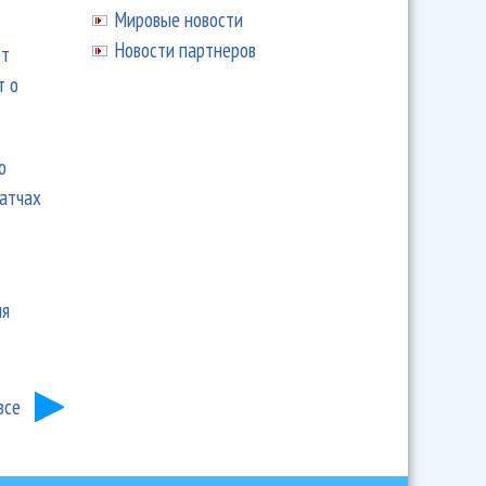
Мировые новости
Новости партнеров
ют
т о
ю
матчах
ия
все