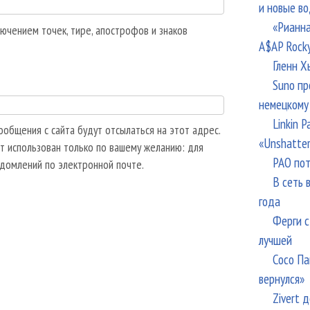
и новые в
«Рианна
ючением точек, тире, апострофов и знаков
A$AP Rock
Гленн Х
Suno пр
немецкому
Linkin 
общения с сайта будут отсылаться на этот адрес.
«Unshatte
т использован только по вашему желанию: для
РАО пот
едомлений по электронной почте.
В сеть 
года
Ферги с
лучшей
Сосо Па
вернулся»
Zivert 