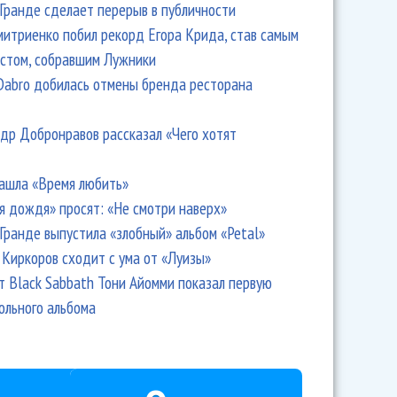
Гранде сделает перерыв в публичности
итриенко побил рекорд Егора Крида, став самым
стом, собравшим Лужники
Dabro добилась отмены бренда ресторана
др Добронравов рассказал «Чего хотят
ашла «Время любить»
я дождя» просят: «Не смотри наверх»
Гранде выпустила «злобный» альбом «Petal»
Киркоров сходит с ума от «Луизы»
т Black Sabbath Тони Айомми показал первую
ольного альбома