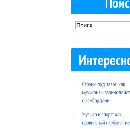
Поис
Интересн
Струны под залог: как
музыканты взаимодейс
с ломбардами
Музыка и спорт: как
правильный плейлист м