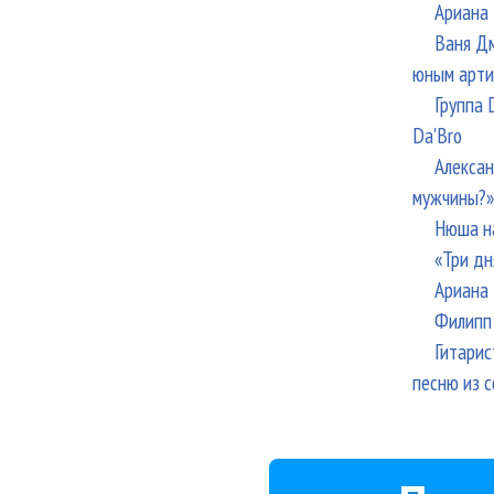
Ариана 
Ваня Дм
юным арти
Группа 
Da'Bro
Алексан
мужчины?»
Нюша н
«Три дн
Ариана 
Филипп 
Гитарис
песню из с