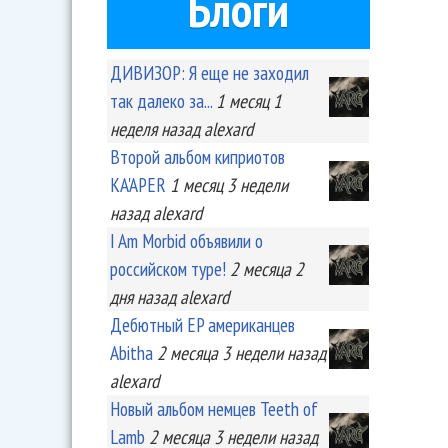
Блоги
ДИВИЗОР: Я еще не заходил
так далеко за...
1 месяц 1
неделя
назад
alexard
Второй альбом киприотов
KA'APER
1 месяц 3 недели
назад
alexard
I Am Morbid объявили о
российском туре!
2 месяца 2
дня
назад
alexard
Дебютный EP американцев
Abitha
2 месяца 3 недели
назад
alexard
Новый альбом немцев Teeth of
Lamb
2 месяца 3 недели
назад