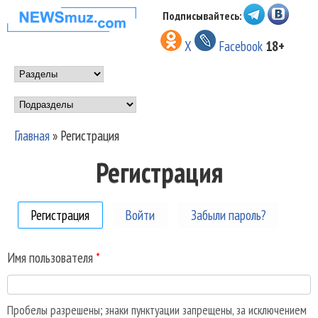
Перейти к основному
Подписывайтесь:
НОВОСТИ
содержанию
X
Facebook
18+
МУЗЫКИ И
Main menu
ШОУ БИЗНЕСА
Подразделы
NEWSMUZ.COM
Главная
»
Регистрация
Вы здесь
Регистрация
Регистрация
(активная вкладка)
Войти
Забыли пароль?
Имя пользователя
*
Пробелы разрешены; знаки пунктуации запрещены, за исключением