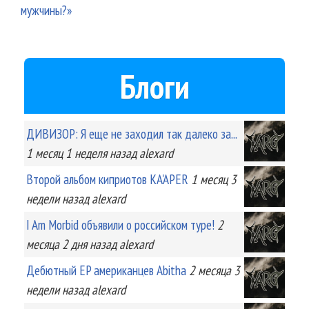
мужчины?»
Блоги
ДИВИЗОР: Я еще не заходил так далеко за...
1 месяц 1 неделя
назад
alexard
Второй альбом киприотов KA'APER
1 месяц 3
недели
назад
alexard
I Am Morbid объявили о российском туре!
2
месяца 2 дня
назад
alexard
Дебютный EP американцев Abitha
2 месяца 3
недели
назад
alexard