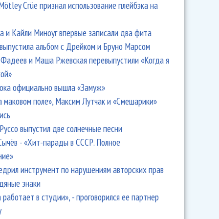
Mötley Crüe признал использование плейбэка на
 и Кайли Миноуг впервые записали два фита
 выпустила альбом с Дрейком и Бруно Марсом
Фадеев и Маша Ржевская перевыпустили «Когда я
кой»
ока официально вышла «Замуж»
а маковом поле», Максим Лутчак и «Смешарики»
ись
Руссо выпустил две солнечные песни
Сычёв - «Хит-парады в СССР. Полное
ние»
едрил инструмент по нарушениям авторских прав
одяные знаки
 работает в студии», - проговорился ее партнер
y