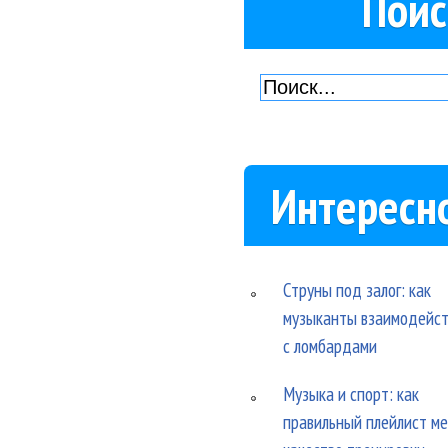
Поис
Интересн
Струны под залог: как
музыканты взаимодейс
с ломбардами
Музыка и спорт: как
правильный плейлист м