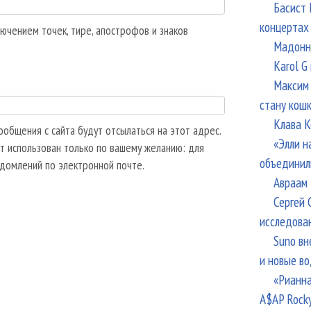
Басист 
концертах
ючением точек, тире, апострофов и знаков
Мадонна
Karol G
Максим 
стану кош
Клава К
общения с сайта будут отсылаться на этот адрес.
«Элли н
т использован только по вашему желанию: для
объединил
едомлений по электронной почте.
Авраам 
Сергей 
исследова
Suno вн
и новые в
«Рианна
A$AP Rock