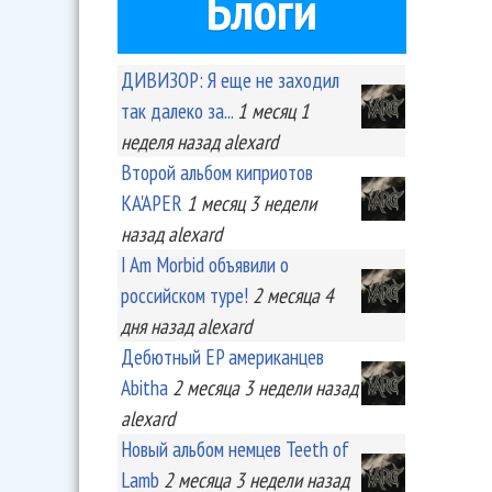
Блоги
ДИВИЗОР: Я еще не заходил
так далеко за...
1 месяц 1
неделя
назад
alexard
Второй альбом киприотов
KA'APER
1 месяц 3 недели
назад
alexard
I Am Morbid объявили о
российском туре!
2 месяца 4
дня
назад
alexard
Дебютный EP американцев
Abitha
2 месяца 3 недели
назад
alexard
Новый альбом немцев Teeth of
Lamb
2 месяца 3 недели
назад