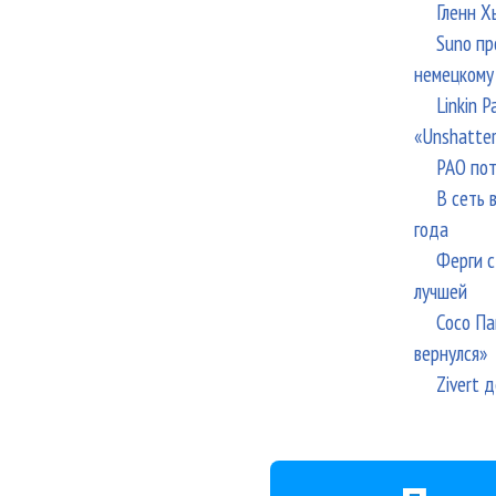
Гленн Х
Suno пр
немецкому
Linkin 
«Unshatte
РАО пот
В сеть 
года
Ферги с
лучшей
Сосо Па
вернулся»
Zivert 