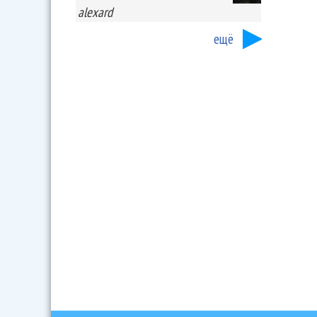
alexard
ещё