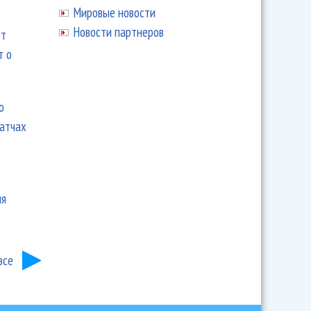
Мировые новости
Новости партнеров
ют
т о
ю
матчах
ия
все