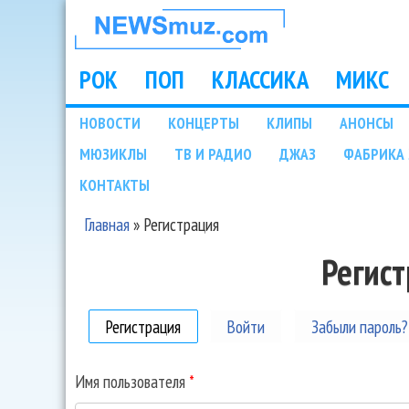
НОВОСТИ
МУЗЫКИ И
РОК
ПОП
КЛАССИКА
МИКС
Main menu
ШОУ БИЗНЕСА
НОВОСТИ
КОНЦЕРТЫ
КЛИПЫ
АНОНСЫ
Подразделы
МЮЗИКЛЫ
ТВ И РАДИО
ДЖАЗ
ФАБРИКА 
NEWSMUZ.COM
КОНТАКТЫ
Главная
»
Регистрация
Вы здесь
Регис
Регистрация
(активная вкладка)
Войти
Забыли пароль?
Имя пользователя
*