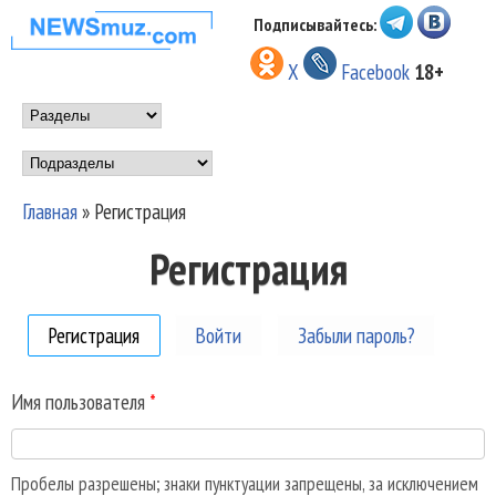
Перейти к основному
Подписывайтесь:
НОВОСТИ
содержанию
X
Facebook
18+
МУЗЫКИ И
Main menu
ШОУ БИЗНЕСА
Подразделы
NEWSMUZ.COM
Главная
»
Регистрация
Вы здесь
Регистрация
Регистрация
(активная вкладка)
Войти
Забыли пароль?
Имя пользователя
*
Пробелы разрешены; знаки пунктуации запрещены, за исключением