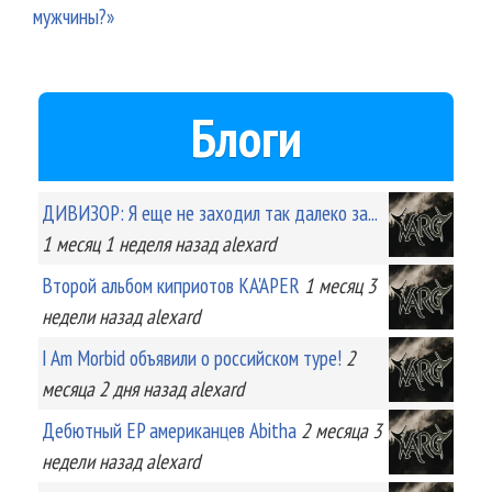
мужчины?»
Блоги
ДИВИЗОР: Я еще не заходил так далеко за...
1 месяц 1 неделя
назад
alexard
Второй альбом киприотов KA'APER
1 месяц 3
недели
назад
alexard
I Am Morbid объявили о российском туре!
2
месяца 2 дня
назад
alexard
Дебютный EP американцев Abitha
2 месяца 3
недели
назад
alexard