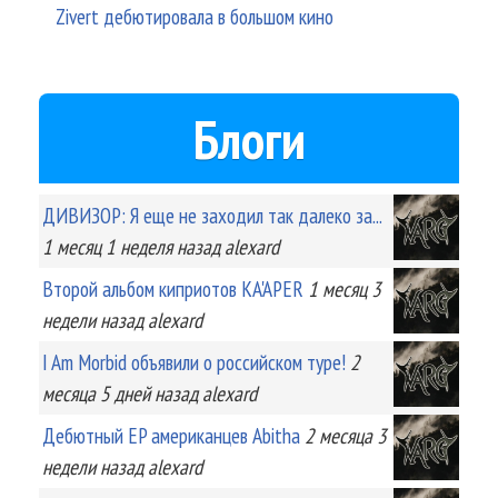
Zivert дебютировала в большом кино
Блоги
ДИВИЗОР: Я еще не заходил так далеко за...
1 месяц 1 неделя
назад
alexard
Второй альбом киприотов KA'APER
1 месяц 3
недели
назад
alexard
I Am Morbid объявили о российском туре!
2
месяца 5 дней
назад
alexard
Дебютный EP американцев Abitha
2 месяца 3
недели
назад
alexard