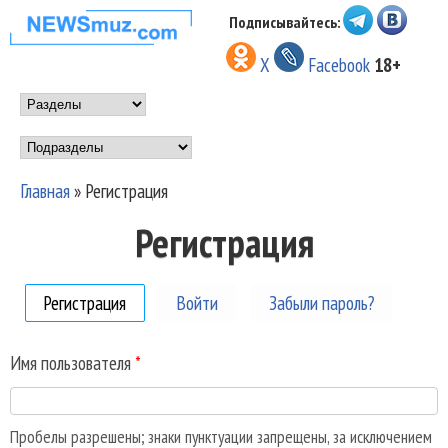
Перейти к основному
Подписывайтесь:
НОВОСТИ
содержанию
X
Facebook
18+
МУЗЫКИ И
Main menu
ШОУ БИЗНЕСА
Подразделы
NEWSMUZ.COM
Главная
»
Регистрация
Вы здесь
Регистрация
Регистрация
(активная вкладка)
Войти
Забыли пароль?
Имя пользователя
*
Пробелы разрешены; знаки пунктуации запрещены, за исключением