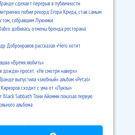
Гранде сделает перерыв в публичности
итриенко побил рекорд Егора Крида, став самым
стом, собравшим Лужники
Dabro добилась отмены бренда ресторана
др Добронравов рассказал «Чего хотят
ашла «Время любить»
я дождя» просят: «Не смотри наверх»
Гранде выпустила «злобный» альбом «Petal»
Киркоров сходит с ума от «Луизы»
т Black Sabbath Тони Айомми показал первую
ольного альбома