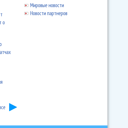
Мировые новости
Новости партнеров
ют
т о
ю
матчах
ия
все