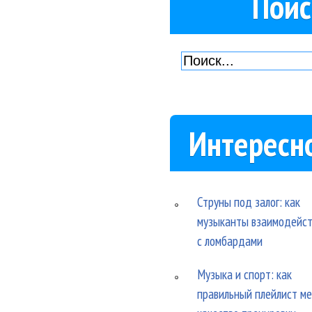
Поис
Интересн
Струны под залог: как
музыканты взаимодейс
с ломбардами
Музыка и спорт: как
правильный плейлист м