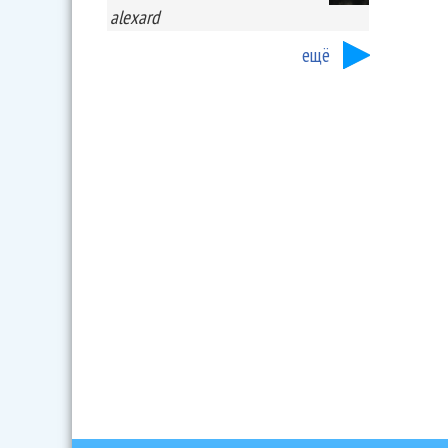
alexard
ещё