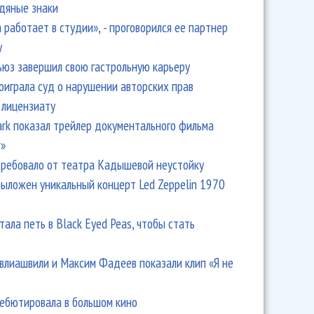
одяные знаки
 работает в студии», - проговорился ее партнер
y
ьюз завершил свою гастрольную карьеру
оиграла суд о нарушении авторских прав
 лицензиату
Park показал трейлер документального фильма
r»
ребовало от театра Кадышевой неустойку
выложен уникальный концерт Led Zeppelin 1970
тала петь в Black Eyed Peas, чтобы стать
влиашвили и Максим Фадеев показали клип «Я не
дебютировала в большом кино