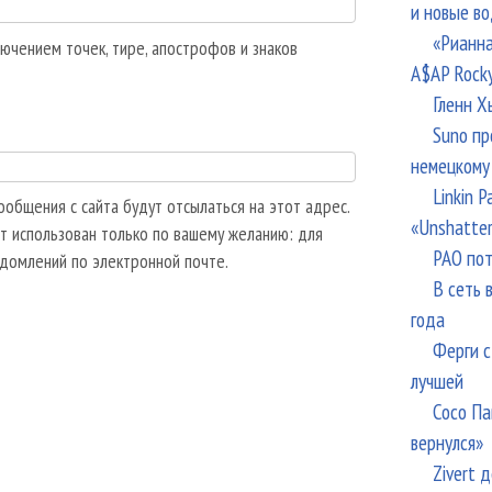
и новые в
«Рианна
ючением точек, тире, апострофов и знаков
A$AP Rock
Гленн Х
Suno пр
немецкому
Linkin 
общения с сайта будут отсылаться на этот адрес.
«Unshatte
т использован только по вашему желанию: для
РАО пот
едомлений по электронной почте.
В сеть 
года
Ферги с
лучшей
Сосо Па
вернулся»
Zivert 