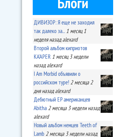
Блоги
ДИВИЗОР: Я еще не заходил
так далеко за...
1 месяц 1
неделя
назад
alexard
Второй альбом киприотов
KA'APER
1 месяц 3 недели
назад
alexard
I Am Morbid объявили о
российском туре!
2 месяца 2
дня
назад
alexard
Дебютный EP американцев
Abitha
2 месяца 3 недели
назад
alexard
Новый альбом немцев Teeth of
Lamb
2 месяца 3 недели
назад