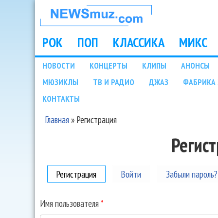
НОВОСТИ
МУЗЫКИ И
РОК
ПОП
КЛАССИКА
МИКС
Main menu
ШОУ БИЗНЕСА
НОВОСТИ
КОНЦЕРТЫ
КЛИПЫ
АНОНСЫ
Подразделы
МЮЗИКЛЫ
ТВ И РАДИО
ДЖАЗ
ФАБРИКА 
NEWSMUZ.COM
КОНТАКТЫ
Главная
»
Регистрация
Вы здесь
Регис
Регистрация
(активная вкладка)
Войти
Забыли пароль?
Имя пользователя
*