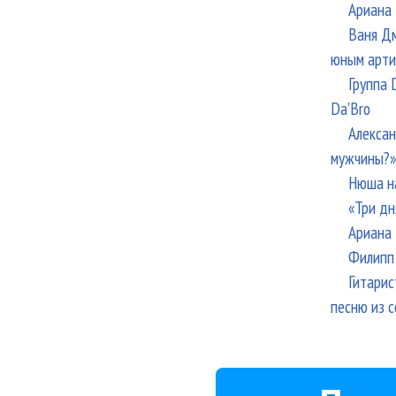
Ариана 
Ваня Дм
юным арти
Группа 
Da'Bro
Алексан
мужчины?»
Нюша н
«Три дн
Ариана 
Филипп 
Гитарис
песню из с