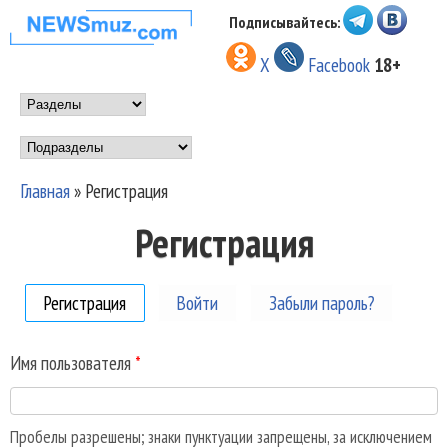
Перейти к основному
Подписывайтесь:
НОВОСТИ
содержанию
X
Facebook
18+
МУЗЫКИ И
Main menu
ШОУ БИЗНЕСА
Подразделы
NEWSMUZ.COM
Главная
»
Регистрация
Вы здесь
Регистрация
Регистрация
(активная вкладка)
Войти
Забыли пароль?
Имя пользователя
*
Пробелы разрешены; знаки пунктуации запрещены, за исключением