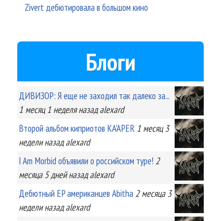
Zivert дебютировала в большом кино
Блоги
ДИВИЗОР: Я еще не заходил так далеко за...
1 месяц 1 неделя
назад
alexard
Второй альбом киприотов KA'APER
1 месяц 3
недели
назад
alexard
I Am Morbid объявили о российском туре!
2
месяца 5 дней
назад
alexard
Дебютный EP американцев Abitha
2 месяца 3
недели
назад
alexard