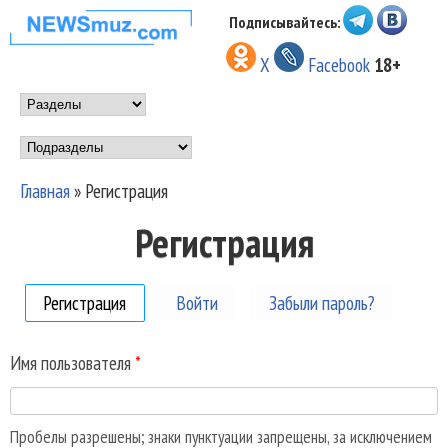
Перейти к основному
Подписывайтесь:
НОВОСТИ
содержанию
X
Facebook
18+
МУЗЫКИ И
Main menu
ШОУ БИЗНЕСА
Подразделы
NEWSMUZ.COM
Главная
»
Регистрация
Вы здесь
Регистрация
Регистрация
(активная вкладка)
Войти
Забыли пароль?
Имя пользователя
*
Пробелы разрешены; знаки пунктуации запрещены, за исключением