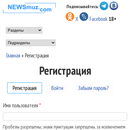
Перейти к основному
Подписывайтесь:
НОВОСТИ
содержанию
X
Facebook
18+
МУЗЫКИ И
Main menu
ШОУ БИЗНЕСА
Подразделы
NEWSMUZ.COM
Главная
»
Регистрация
Вы здесь
Регистрация
Регистрация
(активная вкладка)
Войти
Забыли пароль?
Имя пользователя
*
Пробелы разрешены; знаки пунктуации запрещены, за исключением