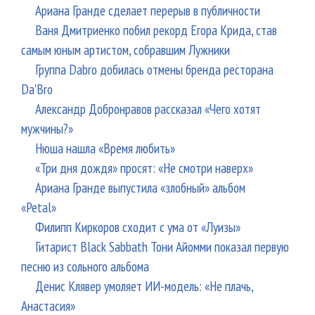
Ариана Гранде сделает перерыв в публичности
Ваня Дмитриенко побил рекорд Егора Крида, став
самым юным артистом, собравшим Лужники
Группа Dabro добилась отмены бренда ресторана
Da'Bro
Александр Добронравов рассказал «Чего хотят
мужчины?»
Нюша нашла «Время любить»
«Три дня дождя» просят: «Не смотри наверх»
Ариана Гранде выпустила «злобный» альбом
«Petal»
Филипп Киркоров сходит с ума от «Луизы»
Гитарист Black Sabbath Тони Айомми показал первую
песню из сольного альбома
Денис Клявер умоляет ИИ-модель: «Не плачь,
Анастасия»