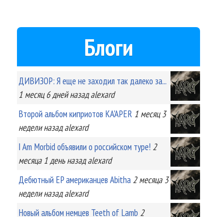
Блоги
ДИВИЗОР: Я еще не заходил так далеко за...
1 месяц 6 дней
назад
alexard
Второй альбом киприотов KA'APER
1 месяц 3
недели
назад
alexard
I Am Morbid объявили о российском туре!
2
месяца 1 день
назад
alexard
Дебютный EP американцев Abitha
2 месяца 3
недели
назад
alexard
Новый альбом немцев Teeth of Lamb
2