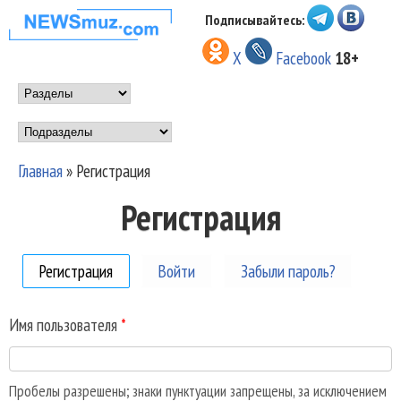
Перейти к основному
Подписывайтесь:
НОВОСТИ
содержанию
X
Facebook
18+
МУЗЫКИ И
Main menu
ШОУ БИЗНЕСА
Подразделы
NEWSMUZ.COM
Главная
»
Регистрация
Вы здесь
Регистрация
Регистрация
(активная вкладка)
Войти
Забыли пароль?
Имя пользователя
*
Пробелы разрешены; знаки пунктуации запрещены, за исключением