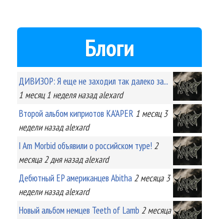
Блоги
ДИВИЗОР: Я еще не заходил так далеко за...
1 месяц 1 неделя
назад
alexard
Второй альбом киприотов KA'APER
1 месяц 3
недели
назад
alexard
I Am Morbid объявили о российском туре!
2
месяца 2 дня
назад
alexard
Дебютный EP американцев Abitha
2 месяца 3
недели
назад
alexard
Новый альбом немцев Teeth of Lamb
2 месяца