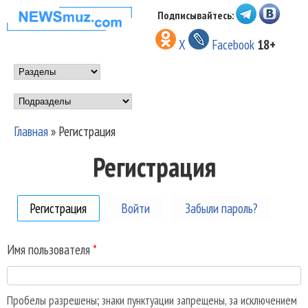
Перейти к основному
Подписывайтесь:
НОВОСТИ
содержанию
X
Facebook
18+
МУЗЫКИ И
Main menu
ШОУ БИЗНЕСА
Подразделы
NEWSMUZ.COM
Главная
»
Регистрация
Вы здесь
Регистрация
Регистрация
(активная вкладка)
Войти
Забыли пароль?
Имя пользователя
*
Пробелы разрешены; знаки пунктуации запрещены, за исключением