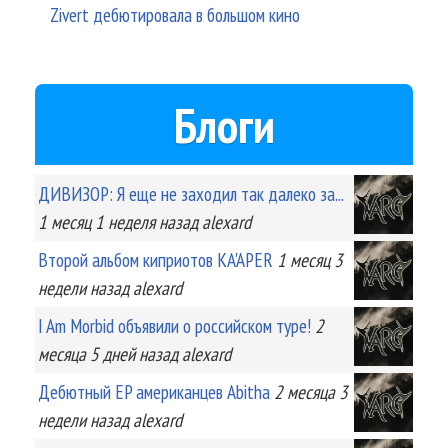
Zivert дебютировала в большом кино
Блоги
ДИВИЗОР: Я еще не заходил так далеко за...
1 месяц 1 неделя
назад
alexard
Второй альбом киприотов KA'APER
1 месяц 3
недели
назад
alexard
I Am Morbid объявили о российском туре!
2
месяца 5 дней
назад
alexard
Дебютный EP американцев Abitha
2 месяца 3
недели
назад
alexard