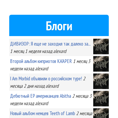
Блоги
ДИВИЗОР: Я еще не заходил так далеко за...
1 месяц 1 неделя
назад
alexard
Второй альбом киприотов KA'APER
1 месяц 3
недели
назад
alexard
I Am Morbid объявили о российском туре!
2
месяца 2 дня
назад
alexard
Дебютный EP американцев Abitha
2 месяца 3
недели
назад
alexard
Новый альбом немцев Teeth of Lamb
2 месяца