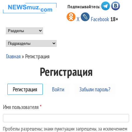
Перейти к основному
Подписывайтесь:
НОВОСТИ
содержанию
X
Facebook
18+
МУЗЫКИ И
Main menu
ШОУ БИЗНЕСА
Подразделы
NEWSMUZ.COM
Главная
»
Регистрация
Вы здесь
Регистрация
Регистрация
(активная вкладка)
Войти
Забыли пароль?
Имя пользователя
*
Пробелы разрешены; знаки пунктуации запрещены, за исключением