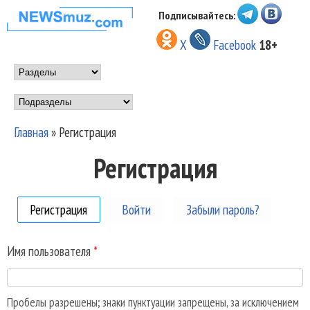
Перейти к основному
Подписывайтесь:
НОВОСТИ
содержанию
X
Facebook
18+
МУЗЫКИ И
Main menu
ШОУ БИЗНЕСА
Подразделы
NEWSMUZ.COM
Главная
»
Регистрация
Вы здесь
Регистрация
Регистрация
(активная вкладка)
Войти
Забыли пароль?
Имя пользователя
*
Пробелы разрешены; знаки пунктуации запрещены, за исключением