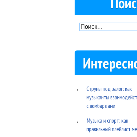
Поис
Интересн
Струны под залог: как
музыканты взаимодейс
с ломбардами
Музыка и спорт: как
правильный плейлист м