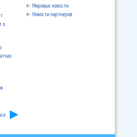
Мировые новости
Новости партнеров
ют
т о
ю
матчах
ия
все