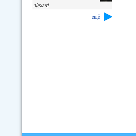
alexard
ещё