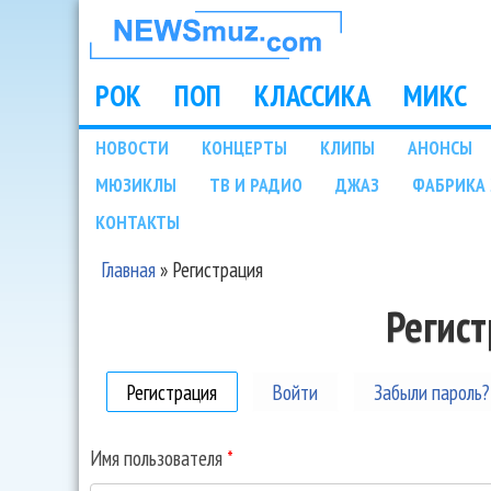
НОВОСТИ
МУЗЫКИ И
РОК
ПОП
КЛАССИКА
МИКС
Main menu
ШОУ БИЗНЕСА
НОВОСТИ
КОНЦЕРТЫ
КЛИПЫ
АНОНСЫ
Подразделы
МЮЗИКЛЫ
ТВ И РАДИО
ДЖАЗ
ФАБРИКА 
NEWSMUZ.COM
КОНТАКТЫ
Главная
»
Регистрация
Вы здесь
Регис
Регистрация
(активная вкладка)
Войти
Забыли пароль?
Имя пользователя
*