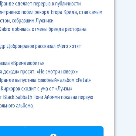
Гранде сделает перерыв в публичности
итриенко побил рекорд Егора Крида, став самым
стом, собравшим Лужники
Dabro добилась отмены бренда ресторана
др Добронравов рассказал «Чего хотят
ашла «Время любить»
я дождя» просят: «Не смотри наверх»
Гранде выпустила «злобный» альбом «Petal»
Киркоров сходит с ума от «Луизы»
т Black Sabbath Тони Айомми показал первую
ольного альбома