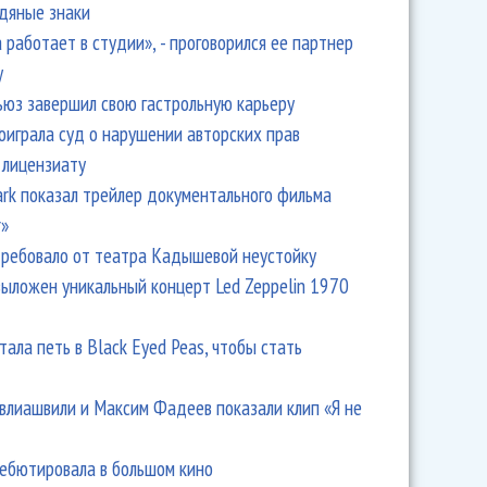
одяные знаки
 работает в студии», - проговорился ее партнер
y
ьюз завершил свою гастрольную карьеру
оиграла суд о нарушении авторских прав
 лицензиату
Park показал трейлер документального фильма
r»
ребовало от театра Кадышевой неустойку
выложен уникальный концерт Led Zeppelin 1970
тала петь в Black Eyed Peas, чтобы стать
влиашвили и Максим Фадеев показали клип «Я не
дебютировала в большом кино