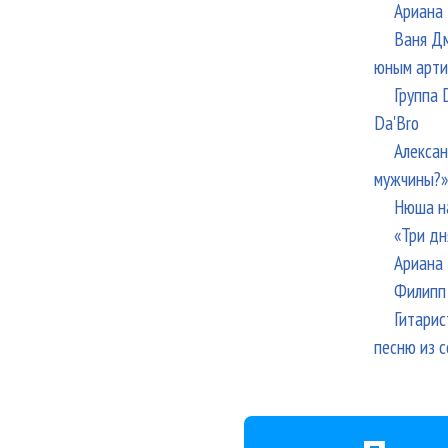
Ариана 
Ваня Дм
юным арти
Группа 
Da'Bro
Алексан
мужчины?»
Нюша н
«Три дн
Ариана 
Филипп 
Гитарис
песню из с