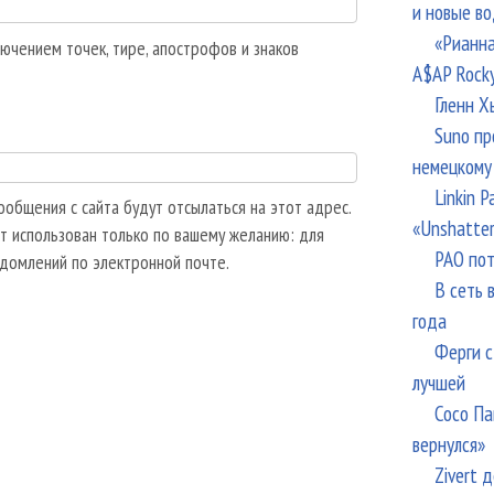
и новые в
«Рианна
ючением точек, тире, апострофов и знаков
A$AP Rock
Гленн Х
Suno пр
немецкому
Linkin 
общения с сайта будут отсылаться на этот адрес.
«Unshatte
т использован только по вашему желанию: для
РАО пот
едомлений по электронной почте.
В сеть 
года
Ферги с
лучшей
Сосо Па
вернулся»
Zivert 