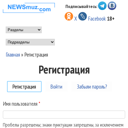
Перейти к основному
Подписывайтесь:
НОВОСТИ
содержанию
X
Facebook
18+
МУЗЫКИ И
Main menu
ШОУ БИЗНЕСА
Подразделы
NEWSMUZ.COM
Главная
»
Регистрация
Вы здесь
Регистрация
Регистрация
(активная вкладка)
Войти
Забыли пароль?
Имя пользователя
*
Пробелы разрешены; знаки пунктуации запрещены, за исключением