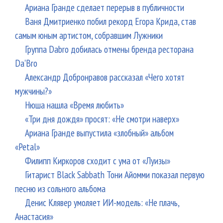
Ариана Гранде сделает перерыв в публичности
Ваня Дмитриенко побил рекорд Егора Крида, став
самым юным артистом, собравшим Лужники
Группа Dabro добилась отмены бренда ресторана
Da'Bro
Александр Добронравов рассказал «Чего хотят
мужчины?»
Нюша нашла «Время любить»
«Три дня дождя» просят: «Не смотри наверх»
Ариана Гранде выпустила «злобный» альбом
«Petal»
Филипп Киркоров сходит с ума от «Луизы»
Гитарист Black Sabbath Тони Айомми показал первую
песню из сольного альбома
Денис Клявер умоляет ИИ-модель: «Не плачь,
Анастасия»