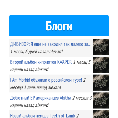
Блоги
ДИВИЗОР: Я еще не заходил так далеко за...
1 месяц 6 дней
назад
alexard
Второй альбом киприотов KA'APER
1 месяц 3
недели
назад
alexard
I Am Morbid объявили о российском туре!
2
месяца 1 день
назад
alexard
Дебютный EP американцев Abitha
2 месяца 3
недели
назад
alexard
Новый альбом немцев Teeth of Lamb
2