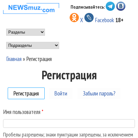
Перейти к основному
Подписывайтесь:
НОВОСТИ
содержанию
X
Facebook
18+
МУЗЫКИ И
Main menu
ШОУ БИЗНЕСА
Подразделы
NEWSMUZ.COM
Главная
»
Регистрация
Вы здесь
Регистрация
Регистрация
(активная вкладка)
Войти
Забыли пароль?
Имя пользователя
*
Пробелы разрешены; знаки пунктуации запрещены, за исключением