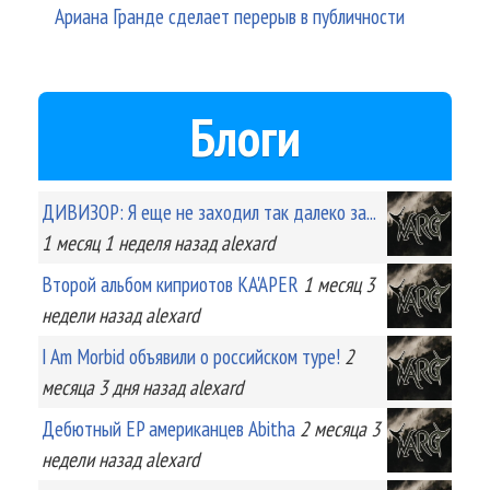
Ариана Гранде сделает перерыв в публичности
Блоги
ДИВИЗОР: Я еще не заходил так далеко за...
1 месяц 1 неделя
назад
alexard
Второй альбом киприотов KA'APER
1 месяц 3
недели
назад
alexard
I Am Morbid объявили о российском туре!
2
месяца 3 дня
назад
alexard
Дебютный EP американцев Abitha
2 месяца 3
недели
назад
alexard