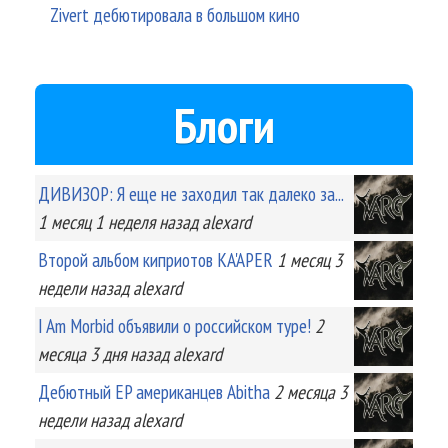
Zivert дебютировала в большом кино
Блоги
ДИВИЗОР: Я еще не заходил так далеко за...
1 месяц 1 неделя
назад
alexard
Второй альбом киприотов KA'APER
1 месяц 3
недели
назад
alexard
I Am Morbid объявили о российском туре!
2
месяца 3 дня
назад
alexard
Дебютный EP американцев Abitha
2 месяца 3
недели
назад
alexard