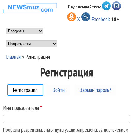
Перейти к основному
Подписывайтесь:
НОВОСТИ
содержанию
X
Facebook
18+
МУЗЫКИ И
Main menu
ШОУ БИЗНЕСА
Подразделы
NEWSMUZ.COM
Главная
»
Регистрация
Вы здесь
Регистрация
Регистрация
(активная вкладка)
Войти
Забыли пароль?
Имя пользователя
*
Пробелы разрешены; знаки пунктуации запрещены, за исключением