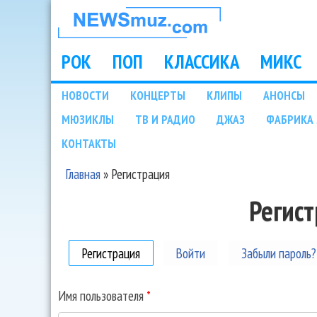
НОВОСТИ
МУЗЫКИ И
РОК
ПОП
КЛАССИКА
МИКС
Main menu
ШОУ БИЗНЕСА
НОВОСТИ
КОНЦЕРТЫ
КЛИПЫ
АНОНСЫ
Подразделы
МЮЗИКЛЫ
ТВ И РАДИО
ДЖАЗ
ФАБРИКА 
NEWSMUZ.COM
КОНТАКТЫ
Главная
»
Регистрация
Вы здесь
Регис
Регистрация
(активная вкладка)
Войти
Забыли пароль?
Имя пользователя
*