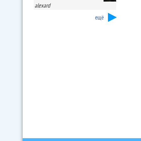
alexard
ещё