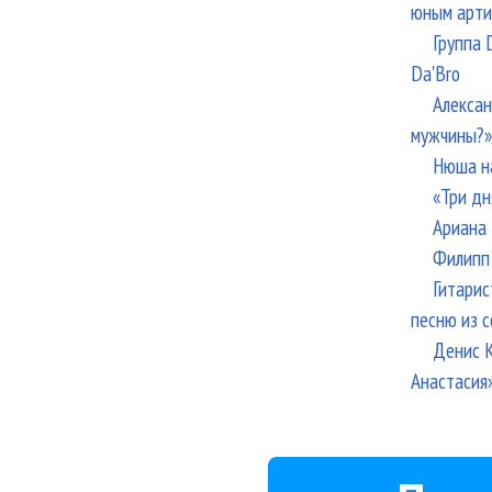
юным арти
Группа 
Da'Bro
Алексан
мужчины?»
Нюша н
«Три дн
Ариана 
Филипп 
Гитарис
песню из с
Денис К
Анастасия