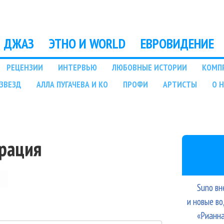
Перейти к основному
содержанию
ДЖАЗ
ЭТНО И WORLD
ЕВРОВИДЕНИЕ
РЕЦЕНЗИИ
ИНТЕРВЬЮ
ЛЮБОВНЫЕ ИСТОРИИ
КОМП
ЗВЕЗД
АЛЛА ПУГАЧЕВА И КО
ПРОФИ
АРТИСТЫ
О 
трация
Suno вн
и новые в
«Рианна