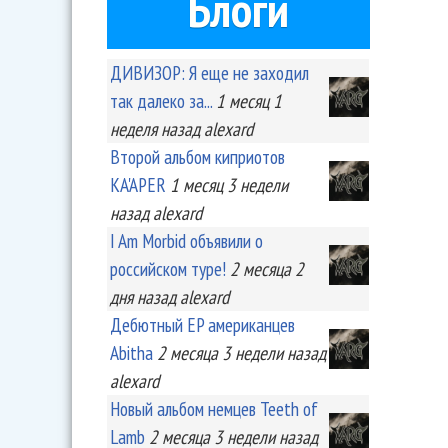
Блоги
ДИВИЗОР: Я еще не заходил
так далеко за...
1 месяц 1
неделя
назад
alexard
Второй альбом киприотов
KA'APER
1 месяц 3 недели
назад
alexard
I Am Morbid объявили о
российском туре!
2 месяца 2
дня
назад
alexard
Дебютный EP американцев
Abitha
2 месяца 3 недели
назад
alexard
Новый альбом немцев Teeth of
Lamb
2 месяца 3 недели
назад