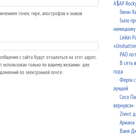
A$AP Rock
Гленн Х
ючением точек, тире, апострофов и знаков
Suno пр
немецкому
Linkin 
«Unshatte
РАО пот
общения с сайта будут отсылаться на этот адрес.
В сеть 
т использован только по вашему желанию: для
года
едомлений по электронной почте.
Ферги с
лучшей
Сосо Па
вернулся»
Zivert 
Ариана 
Ваня Дм