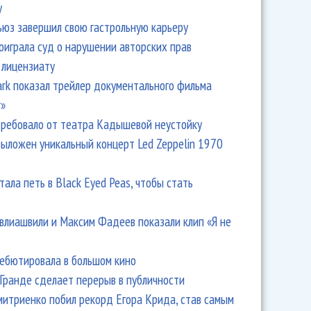
y
ьюз завершил свою гастрольную карьеру
оиграла суд о нарушении авторских прав
 лицензиату
Park показал трейлер документального фильма
r»
ребовало от театра Кадышевой неустойку
выложен уникальный концерт Led Zeppelin 1970
тала петь в Black Eyed Peas, чтобы стать
влиашвили и Максим Фадеев показали клип «Я не
дебютировала в большом кино
Гранде сделает перерыв в публичности
итриенко побил рекорд Егора Крида, став самым