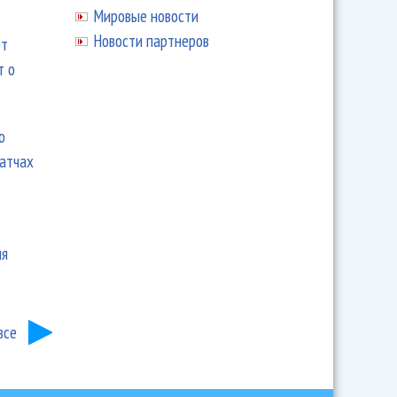
Мировые новости
Новости партнеров
ют
т о
ю
матчах
ия
все