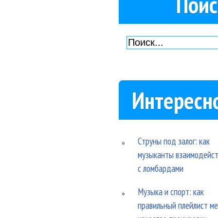
Поис
Интересн
Струны под залог: как
музыканты взаимодейс
с ломбардами
Музыка и спорт: как
правильный плейлист м