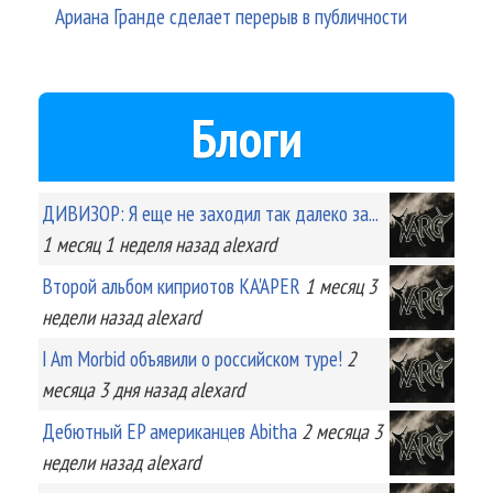
Ариана Гранде сделает перерыв в публичности
Блоги
ДИВИЗОР: Я еще не заходил так далеко за...
1 месяц 1 неделя
назад
alexard
Второй альбом киприотов KA'APER
1 месяц 3
недели
назад
alexard
I Am Morbid объявили о российском туре!
2
месяца 3 дня
назад
alexard
Дебютный EP американцев Abitha
2 месяца 3
недели
назад
alexard