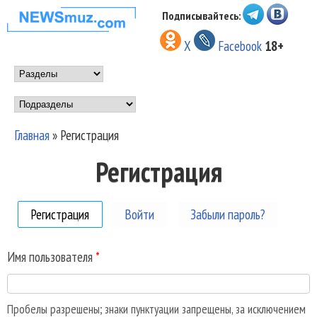
Перейти к основному
Подписывайтесь:
НОВОСТИ
содержанию
X
Facebook
18+
МУЗЫКИ И
Main menu
ШОУ БИЗНЕСА
Подразделы
NEWSMUZ.COM
Главная
»
Регистрация
Вы здесь
Регистрация
Регистрация
(активная вкладка)
Войти
Забыли пароль?
Имя пользователя
*
Пробелы разрешены; знаки пунктуации запрещены, за исключением