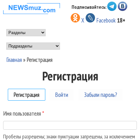
Перейти к основному
Подписывайтесь:
НОВОСТИ
содержанию
X
Facebook
18+
МУЗЫКИ И
Main menu
ШОУ БИЗНЕСА
Подразделы
NEWSMUZ.COM
Главная
»
Регистрация
Вы здесь
Регистрация
Регистрация
(активная вкладка)
Войти
Забыли пароль?
Имя пользователя
*
Пробелы разрешены; знаки пунктуации запрещены, за исключением