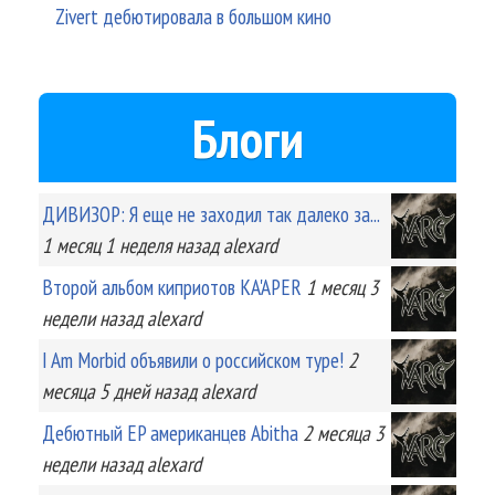
Zivert дебютировала в большом кино
Блоги
ДИВИЗОР: Я еще не заходил так далеко за...
1 месяц 1 неделя
назад
alexard
Второй альбом киприотов KA'APER
1 месяц 3
недели
назад
alexard
I Am Morbid объявили о российском туре!
2
месяца 5 дней
назад
alexard
Дебютный EP американцев Abitha
2 месяца 3
недели
назад
alexard