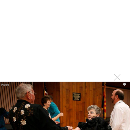
Театральная площадь (станции метро Театральная,
Охотный ряд, Площадь Революции)
Традиционный праздничный концерт пройдет под
открытым небом. В программе - знаменитые произведения
русской классической музыки и советские песни. Концерт
будет сопровождаться грандиозным световым шоу -
проекцией на Большой театр. В мероприятии примут
участие: группа «Кватро», оркестр МВД под управлением
i
Ф. Арановского, артисты Большого театра и Евгений
Кунгуров. Хедлайнер вечера - Хибла Герзмава.
Быстрый поиск:
День города
Войдите
или
зарегистрируйтесь
, чтобы отправлять