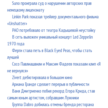
Suno проиграла суд о нарушении авторских прав
немецкому лицензиату
Linkin Park показал трейлер документального фильма
«Unshatter»
РАО потребовало от театра Кадышевой неустойку
В сеть выложен уникальный концерт Led Zeppelin
1970 года
Ферги стала петь в Black Eyed Peas, чтобы стать
лучшей
Сосо Павлиашвили и Максим Фадеев показали клип «Я
не вернулся»
Zivert дебютировала в большом кино
Ариана Гранде сделает перерыв в публичности
Ваня Дмитриенко побил рекорд Егора Крида, став
самым юным артистом, собравшим Лужники
Группа Dabro добилась отмены бренда ресторана