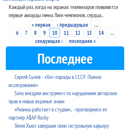
Каждый раз, когда на экранах телевизоров появляются
первые аккорды гимна Лиги чемпионов, сердца...
« первая
‹ предыдущая
…
Страницы
6
7
8
9
10
11
12
13
14
…
следующая ›
последняя »
Последнее
Сергей Сычёв - «Хит-парады в СССР. Полное
исследование»
Suno внедрил инструмент по нарушениям авторских
прав и новые водяные знаки
«Рианна работает в студии», - проговорился ее
партнер A$AP Rocky
Гленн Хьюз завершил свою гастрольную карьеру