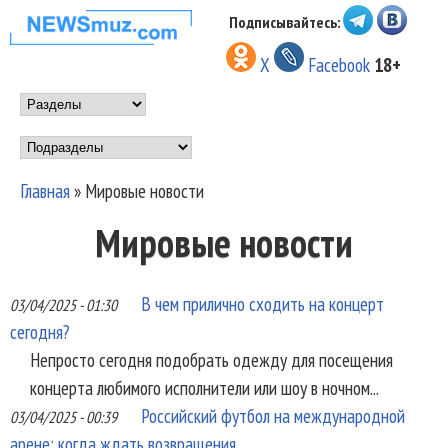
Перейти к основному
Подписывайтесь:
НОВОСТИ
содержанию
X
Facebook
18+
МУЗЫКИ И
Main menu
ШОУ БИЗНЕСА
Подразделы
NEWSMUZ.COM
Главная
»
Мировые новости
Вы здесь
Мировые новости
В чем прилично сходить на концерт
03/04/2025 - 01:30
сегодня?
Непросто сегодня подобрать одежду для посещения
концерта любимого исполнители или шоу в ночном...
Российский футбол на международной
03/04/2025 - 00:39
арене: когда ждать возвращения