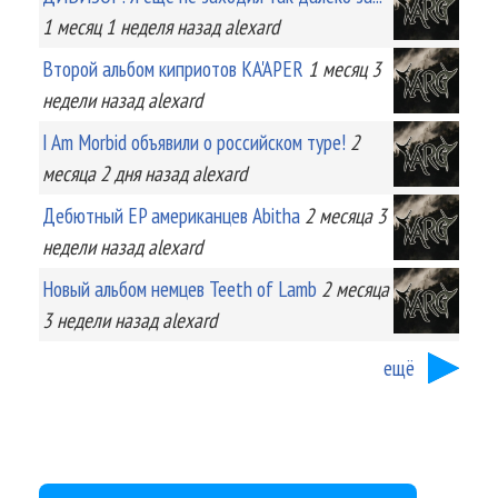
1 месяц 1 неделя
назад
alexard
Второй альбом киприотов KA'APER
1 месяц 3
недели
назад
alexard
I Am Morbid объявили о российском туре!
2
месяца 2 дня
назад
alexard
Дебютный EP американцев Abitha
2 месяца 3
недели
назад
alexard
Новый альбом немцев Teeth of Lamb
2 месяца
3 недели
назад
alexard
ещё