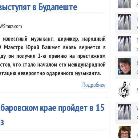
выступят в Будапеште
WSmuz.com
 известный музыкант, дирижер, народный
Ф Маэстро Юрий Башмет вновь вернется в
году он получил 2-ю премию на престижном
стов, что стало началом его международной
путацию невероятно одаренного музыканта.
Подробнее
о Юрий Башмет
баровском крае пройдет в 15
аз