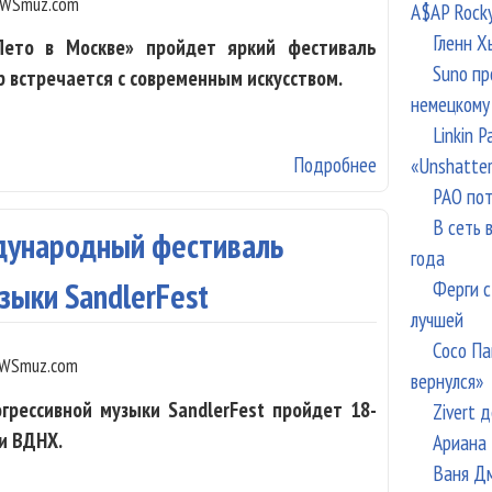
WSmuz.com
A$AP Rock
Гленн Х
Лето в Москве» пройдет яркий фестиваль
Suno пр
р встречается с современным искусством.
немецкому
Linkin 
Подробнее
о Татьяна Курт
«Unshatte
РАО пот
В сеть 
дународный фестиваль
года
Ферги с
зыки SandlerFest
лучшей
Сосо Па
WSmuz.com
вернулся»
рессивной музыки SandlerFest пройдет 18-
Zivert 
и ВДНХ.
Ариана 
Ваня Дм