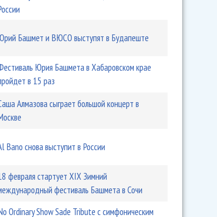
России
Юрий Башмет и ВЮСО выступят в Будапеште
ой области пройдет XVIII Международный музыкальный
Фестиваль Юрия Башмета в Хабаровском крае
я Башмета
пройдет в 15 раз
Саша Алмазова сыграет большой концерт в
Москве
Al Bano снова выступит в России
18 февраля стартует XIX Зимний
международный фестиваль Башмета в Сочи
ие Linkin Park на сцене с Saliva в России
No Ordinary Show Sade Tribute с симфоническим