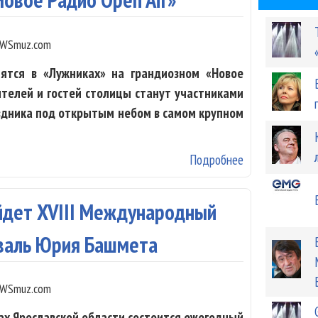
WSmuz.com
ятся в «Лужниках» на грандиозном «Новое
ителей и гостей столицы станут участниками
здника под открытым небом в самом крупном
Подробнее
о В Лужниках п
ойдет XVIII Международный
валь Юрия Башмета
WSmuz.com
дах Ярославской области состоится ежегодный