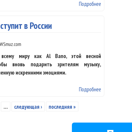
Подробнее
о Саша Алмазов
ступит в России
WSmuz.com
 всему миру как Al Bano, этой весной
обы вновь подарить зрителям музыку,
ненную искренними эмоциями.
Подробнее
о Al Bano снов
…
следующая ›
последняя »