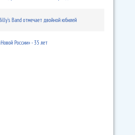
Billy’s Band отмечает двойной юбилей
«Новой России» - 35 лет
рия Башмета в Хабаровском крае пройдет в 15 раз