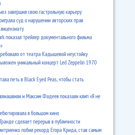
y
ьюз завершил свою гастрольную карьеру
оиграла суд о нарушении авторских прав
 лицензиату
Park показал трейлер документального фильма
укова и фолктроника: фестиваль «Фолково»
r»
ребовало от театра Кадышевой неустойку
выложен уникальный концерт Led Zeppelin 1970
тала петь в Black Eyed Peas, чтобы стать
влиашвили и Максим Фадеев показали клип «Я не
дебютировала в большом кино
Гранде сделает перерыв в публичности
итриенко побил рекорд Егора Крида, став самым