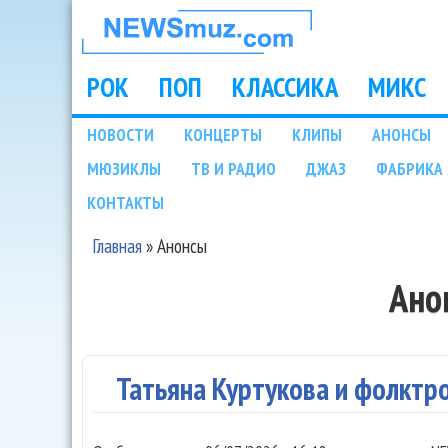
НОВОСТИ
МУЗЫКИ И
РОК
ПОП
КЛАССИКА
МИКС
Main menu
ШОУ БИЗНЕСА
НОВОСТИ
КОНЦЕРТЫ
КЛИПЫ
АНОНСЫ
Подразделы
МЮЗИКЛЫ
ТВ И РАДИО
ДЖАЗ
ФАБРИКА 
NEWSMUZ.COM
КОНТАКТЫ
Главная
»
Анонсы
Вы здесь
Ано
Татьяна Куртукова и фолктр