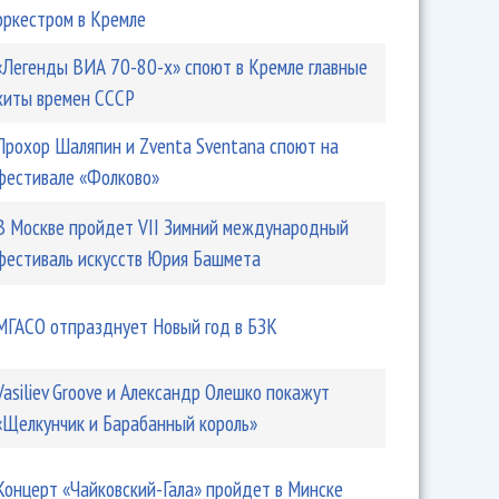
оркестром в Кремле
«Легенды ВИА 70-80-х» споют в Кремле главные
хиты времен СССР
Прохор Шаляпин и Zventa Sventana споют на
фестивале «Фолково»
В Москве пройдет VII Зимний международный
фестиваль искусств Юрия Башмета
 и ВЮСО выступят в Будапеште
МГАСО отпразднует Новый год в БЗК
Vasiliev Groove и Александр Олешко покажут
«Щелкунчик и Барабанный король»
Концерт «Чайковский-Гала» пройдет в Минске