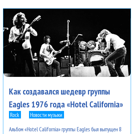
Как создавался шедевр группы
Eagles 1976 года «Hotel California»
Rock
Новости музыки
Альбом «Hotel California» группы Eagles был выпущен 8