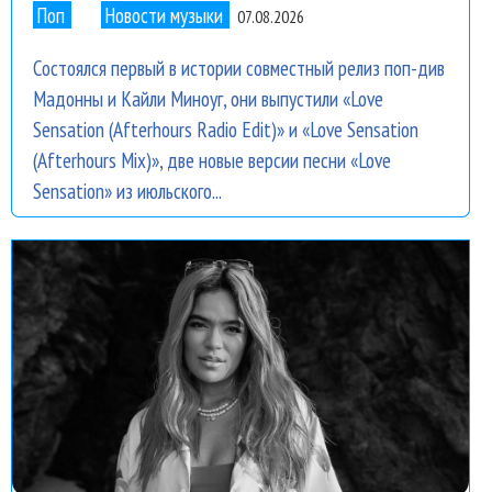
Поп
Новости музыки
07.08.2026
Состоялся первый в истории совместный релиз поп-див
Мадонны и Кайли Миноуг, они выпустили «Love
Sensation (Afterhours Radio Edit)» и «Love Sensation
(Afterhours Mix)», две новые версии песни «Love
Sensation» из июльского...