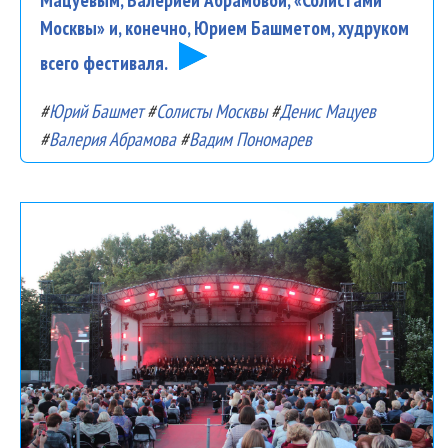
Москвы» и, конечно, Юрием Башметом, худруком
всего фестиваля.
#
Юрий Башмет
#
Солисты Москвы
#
Денис Мацуев
#
Валерия Абрамова
#
Вадим Пономарев