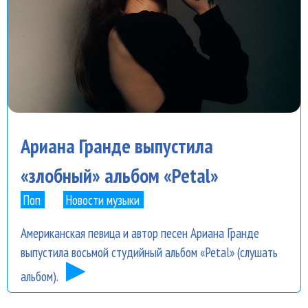
Ариана Гранде выпустила
«злобный» альбом «Petal»
Поп
Новости музыки
Американская певица и автор песен Ариана Гранде
выпустила восьмой студийный альбом «Petal» (слушать
альбом).