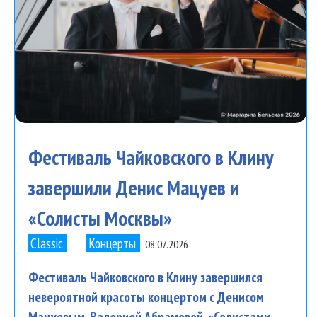
Фестиваль Чайковского в Клину
завершили Денис Мацуев и
«Солисты Москвы»
Classic
Концерты
08.07.2026
Фестиваль Чайковского в Клину завершился
невероятной красоты концертом с Денисом
Мацуевым, Валерией Абрамовой, «Солистами