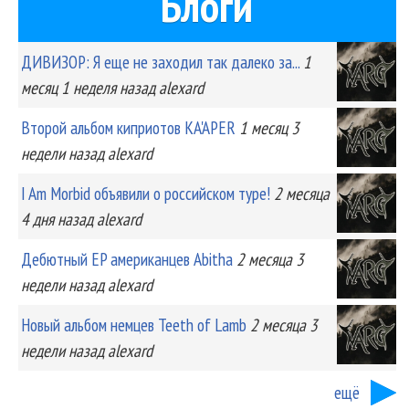
Блоги
ДИВИЗОР: Я еще не заходил так далеко за...
1
месяц 1 неделя
назад
alexard
Второй альбом киприотов KA'APER
1 месяц 3
недели
назад
alexard
I Am Morbid объявили о российском туре!
2 месяца
4 дня
назад
alexard
Дебютный EP американцев Abitha
2 месяца 3
недели
назад
alexard
Новый альбом немцев Teeth of Lamb
2 месяца 3
недели
назад
alexard
ещё