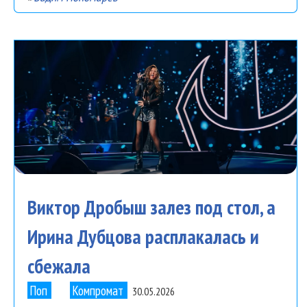
Виктор Дробыш залез под стол, а
Ирина Дубцова расплакалась и
сбежала
Поп
Компромат
30.05.2026