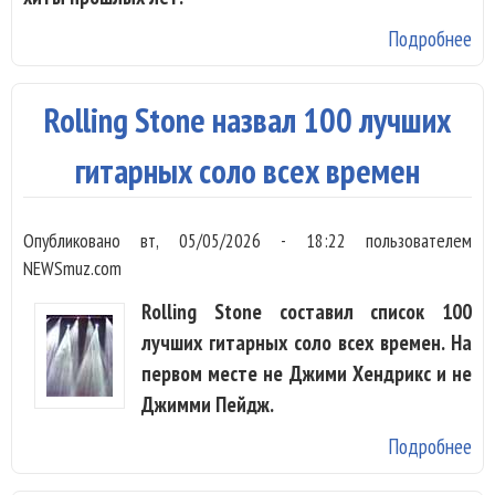
Подробнее
о
Ро
ед
Rolling Stone назвал 100 лучших
ша
по
гитарных соло всех времен
Вв
«Л
Опубликовано
вт, 05/05/2026 - 18:22
пользователем
ма
NEWSmuz.com
Rolling Stone составил список 100
лучших гитарных соло всех времен. На
первом месте не Джими Хендрикс и не
Джимми Пейдж.
Подробнее
о R
St