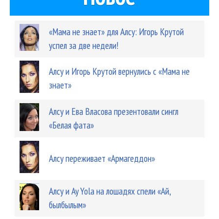
«Мама не знает» для Алсу: Игорь Крутой
успел за две недели!
Алсу и Игорь Крутой вернулись с «Мама не
знает»
Алсу и Ева Власова презентовали сингл
«Белая фата»
Алсу переживает «Армагеддон»
Алсу и Ay Yola на лошадях спели «Ай,
былбылым»