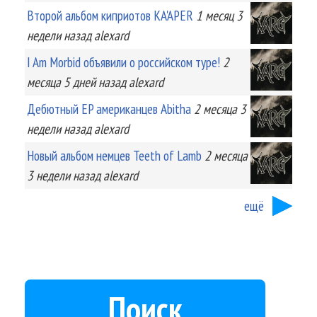
Второй альбом киприотов KA'APER
1 месяц 3
недели
назад
alexard
I Am Morbid объявили о российском туре!
2
месяца 5 дней
назад
alexard
Дебютный EP американцев Abitha
2 месяца 3
недели
назад
alexard
Новый альбом немцев Teeth of Lamb
2 месяца
3 недели
назад
alexard
ещё
Поиск