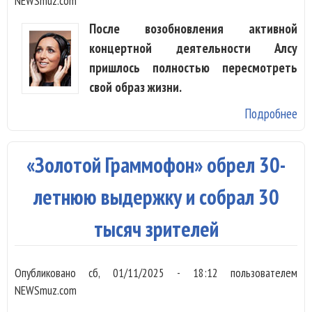
NEWSmuz.com
После возобновления активной
концертной деятельности Алсу
пришлось полностью пересмотреть
свой образ жизни.
Подробнее
о А
от
от
«Золотой Граммофон» обрел 30-
и 
по
летнюю выдержку и собрал 30
сп
тысяч зрителей
Опубликовано
сб, 01/11/2025 - 18:12
пользователем
NEWSmuz.com