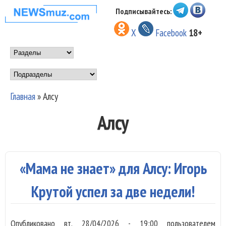
Перейти к основному
Подписывайтесь:
НОВОСТИ
содержанию
X
Facebook
18+
МУЗЫКИ И
Main menu
ШОУ БИЗНЕСА
Подразделы
NEWSMUZ.COM
Главная
»
Алсу
Вы здесь
Алсу
«Мама не знает» для Алсу: Игорь
Крутой успел за две недели!
Опубликовано
вт, 28/04/2026 - 19:00
пользователем