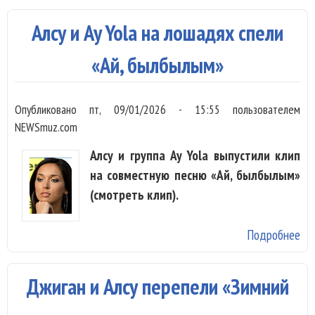
пе
«А
Алсу и Ay Yola на лошадях спели
«Ай, былбылым»
Опубликовано
пт, 09/01/2026 - 15:55
пользователем
NEWSmuz.com
Алсу и группа Ay Yola выпустили клип
на совместную песню «Ай, былбылым»
(смотреть клип).
Подробнее
о А
Yol
ло
Джиган и Алсу перепели «Зимний
спе
бы