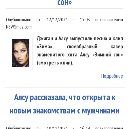
сон»
Опубликовано
пт, 12/12/2025 - 15:03
пользователем
NEWSmuz.com
Джиган и Алсу выпустили песню и клип
«Зима», своеобразный кавер
знаменитого хита Алсу «Зимний сон»
(смотреть клип).
Подробнее
о
Дж
и А
Алсу рассказала, что открыта к
пе
«З
новым знакомствам с мужчинами
со
Опубликовано
пн, 10/11/2025 - 16:44
пользователем