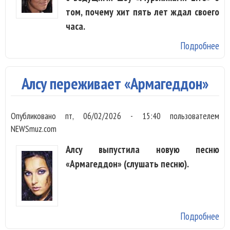
том, почему хит пять лет ждал своего
часа.
Подробнее
о А
Вл
пр
Алсу переживает «Армагеддон»
си
фа
Опубликовано
пт, 06/02/2026 - 15:40
пользователем
NEWSmuz.com
Алсу выпустила новую песню
«Армагеддон» (слушать песню).
Подробнее
о А