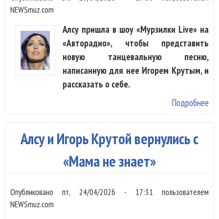
NEWSmuz.com
Алсу пришла в шоу «Мурзилки Live» на
«Авторадио», чтобы представить
новую танцевальную песню,
написанную для нее Игорем Крутым, и
рассказать о себе.
Подробнее
о
«М
не
Алсу и Игорь Крутой вернулись с
зн
дл
«Мама не знает»
Алс
Иг
Опубликовано
пт, 24/04/2026 - 17:31
пользователем
Кр
NEWSmuz.com
ус