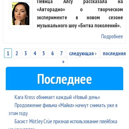
Певица Алсу рассказала на
«Авторадио» о творческом
эксперименте в новом сезоне
музыкального шоу «Битва поколений».
Подробнее
о А
ду
Fil
1
2
3
4
5
6
7
следующая ›
последняя
Страницы
Kar
»
мо
Последнее
жю
си
но
Kara Kross обнимает каждый «Новый день»
в 
Продолжение фильма «Майкл» начнут снимать уже в
этом году
Басист Mötley Crüe признал использование плейбэка