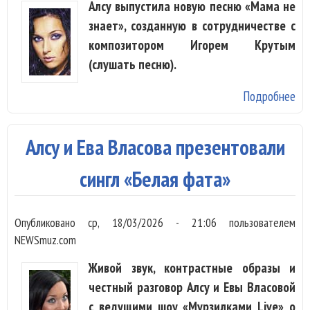
Алсу выпустила новую песню «Мама не
за
знает», созданную в сотрудничестве с
не
композитором Игорем Крутым
(слушать песню).
Подробнее
о А
Иг
Кр
Алсу и Ева Власова презентовали
ве
с 
сингл «Белая фата»
не
Опубликовано
ср, 18/03/2026 - 21:06
пользователем
NEWSmuz.com
Живой звук, контрастные образы и
честный разговор Алсу и Евы Власовой
с ведущими шоу «Мурзилками Live» о