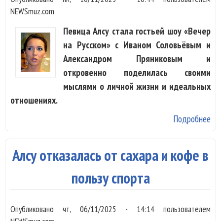
NEWSmuz.com
Певица Алсу стала гостьей шоу «Вечер
на Русском» с Иваном Соловьёвым и
Александром Пряниковым и
откровенно поделилась своими
мыслями о личной жизни и идеальных
отношениях.
Подробнее
о А
ра
чт
Алсу отказалась от сахара и кофе в
к 
зн
пользу спорта
с 
Опубликовано
чт, 06/11/2025 - 14:14
пользователем