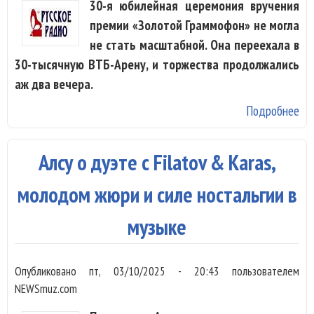
30-я юбилейная церемония вручения
премии «Золотой Граммофон» не могла
не стать масштабной. Она переехала в
30-тысячную ВТБ-Арену, и торжества продолжались
аж два вечера.
Подробнее
о 
Гр
об
Алсу о дуэте с Filatov & Karas,
ле
вы
молодом жюри и силе ностальгии в
со
музыке
ты
зр
Опубликовано
пт, 03/10/2025 - 20:43
пользователем
NEWSmuz.com