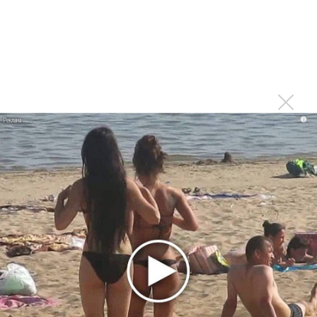
Музыкальные нейросети: что
актуально в 2026 году?
i
Музыкальные нейросети, способные генерировать песни по
текстовому описанию, за последние годы стали одним из
самых заметных трендов в индустрии развлечений. В 2026
году эти технологии доступны не только профессионалам,
но и широкой аудитории: для создания трека не требуется
музыкальное образование или навыки аранжировки.
Рассмотрим, как устроены эти сервисы, какие мировые и
российские решения лидируют на рынке, какова их
стоимость и на что стоит обратить внимание при выборе.