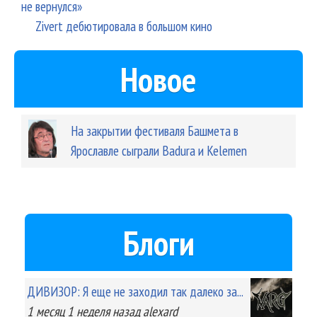
не вернулся»
Zivert дебютировала в большом кино
Новое
На закрытии фестиваля Башмета в
Ярославле сыграли Badura и Kelemen
Блоги
ДИВИЗОР: Я еще не заходил так далеко за...
1 месяц 1 неделя
назад
alexard