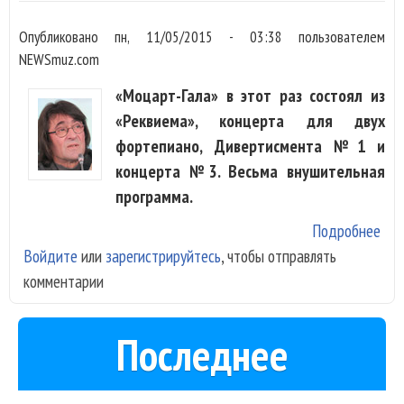
Опубликовано
пн, 11/05/2015 - 03:38
пользователем
NEWSmuz.com
«Моцарт-Гала» в этот раз состоял из
«Реквиема», концерта для двух
фортепиано, Дивертисмента №1 и
концерта №3. Весьма внушительная
программа.
Подробнее
о Н
Войдите
или
зарегистрируйтесь
, чтобы отправлять
зак
комментарии
фес
Ба
в
Последнее
Яро
сыг