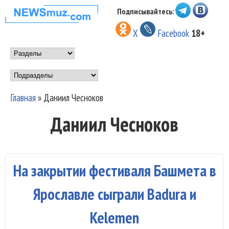
Перейти к основному
Подписывайтесь:
НОВОСТИ
содержанию
X
Facebook
18+
МУЗЫКИ И
Main menu
ШОУ БИЗНЕСА
Подразделы
NEWSMUZ.COM
Главная
»
Даниил Чесноков
Вы здесь
Даниил Чесноков
На закрытии фестиваля Башмета в
Ярославле сыграли Badura и
Kelemen