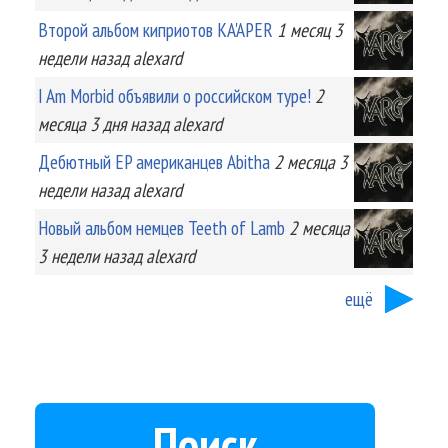
Второй альбом киприотов KA'APER
1 месяц 3
недели
назад
alexard
I Am Morbid объявили о российском туре!
2
месяца 3 дня
назад
alexard
Дебютный EP американцев Abitha
2 месяца 3
недели
назад
alexard
Новый альбом немцев Teeth of Lamb
2 месяца
3 недели
назад
alexard
ещё
Поиск