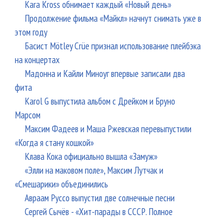
Bad
Kara Kross обнимает каждый «Новый день»
Kel
Продолжение фильма «Майкл» начнут снимать уже в
этом году
Басист Mötley Crüe признал использование плейбэка
на концертах
Мадонна и Кайли Миноуг впервые записали два
фита
Karol G выпустила альбом с Дрейком и Бруно
Марсом
Максим Фадеев и Маша Ржевская перевыпустили
«Когда я стану кошкой»
Клава Кока официально вышла «Замуж»
«Элли на маковом поле», Максим Лутчак и
«Смешарики» объединились
Авраам Руссо выпустил две солнечные песни
Сергей Сычёв - «Хит-парады в СССР. Полное