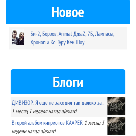
Новое
Би-2, Борзов, Animal ДжаZ, 7Б, Лампасы,
Хроноп и Ко. Гуру Кен Шоу
Блоги
ДИВИЗОР: Я еще не заходил так далеко за...
1 месяц 1 неделя
назад
alexard
Второй альбом киприотов KA'APER
1 месяц 3
недели
назад
alexard