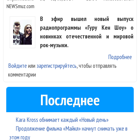
NEWSmuz.com
В эфир вышел новый выпуск
радиопрограммы «Гуру Кен Шоу» о
новинках отечественной и мировой
рок-музыки.
Подробнее
о Б
Войдите
или
зарегистрируйтесь
, чтобы отправлять
Бор
комментарии
Ani
Дж
7Б,
Последнее
Лам
Хро
Ко. 
Kara Kross обнимает каждый «Новый день»
Кен
Продолжение фильма «Майкл» начнут снимать уже в
этом году