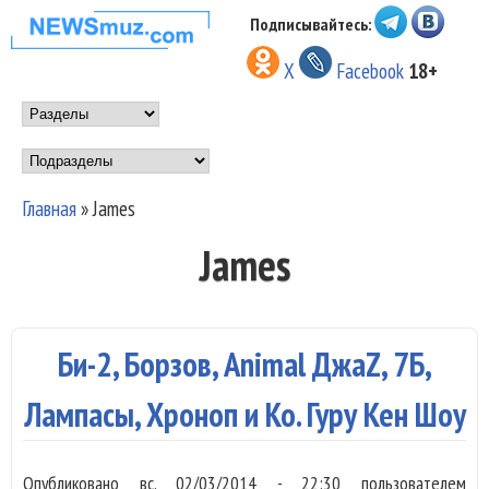
Перейти к основному
Подписывайтесь:
НОВОСТИ
содержанию
X
Facebook
18+
МУЗЫКИ И
Main menu
ШОУ БИЗНЕСА
Подразделы
NEWSMUZ.COM
Главная
»
James
Вы здесь
James
Би-2, Борзов, Animal ДжаZ, 7Б,
Лампасы, Хроноп и Ко. Гуру Кен Шоу
Опубликовано
вс, 02/03/2014 - 22:30
пользователем