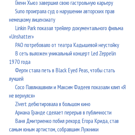
Shik
Гленн Хьюз завершил свою гастрольную карьеру
Гур
Suno проиграла суд о нарушении авторских прав
Шо
немецкому лицензиату
№5
Linkin Park показал трейлер документального фильма
«Unshatter»
РАО потребовало от театра Кадышевой неустойку
В сеть выложен уникальный концерт Led Zeppelin
1970 года
Ферги стала петь в Black Eyed Peas, чтобы стать
лучшей
Сосо Павлиашвили и Максим Фадеев показали клип «Я
не вернулся»
Zivert дебютировала в большом кино
Ариана Гранде сделает перерыв в публичности
Ваня Дмитриенко побил рекорд Егора Крида, став
самым юным артистом, собравшим Лужники