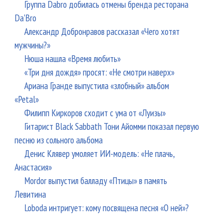
Группа Dabro добилась отмены бренда ресторана
Da'Bro
Александр Добронравов рассказал «Чего хотят
мужчины?»
Нюша нашла «Время любить»
«Три дня дождя» просят: «Не смотри наверх»
Ариана Гранде выпустила «злобный» альбом
«Petal»
Филипп Киркоров сходит с ума от «Луизы»
Гитарист Black Sabbath Тони Айомми показал первую
песню из сольного альбома
Денис Клявер умоляет ИИ-модель: «Не плачь,
Анастасия»
Mordor выпустил балладу «Птицы» в память
Левитина
Loboda интригует: кому посвящена песня «О ней»?