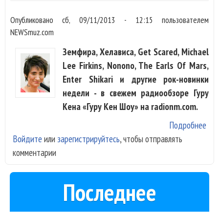
Опубликовано
сб, 09/11/2013 - 12:15
пользователем
NEWSmuz.com
Земфира, Хелависа, Get Scared, Michael
Lee Firkins, Nonono, The Earls Of Mars,
Enter Shikari и другие рок-новинки
недели - в свежем радиообзоре Гуру
Кена «Гуру Кен Шоу» на radionm.com.
Подробнее
о
Войдите
или
зарегистрируйтесь
, чтобы отправлять
Зем
комментарии
Хел
Get
Sca
Последнее
Non
Ent