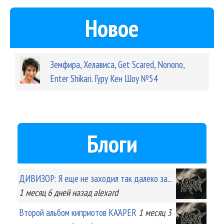
Новое
Земфира, Хелависа, Get Scared, Nonono,
Enter Shikari. Гуру Кен Шоу №54
Блоги
ДИВИЗОР: Я еще не заходил так далеко за...
1 месяц 6 дней
назад
alexard
Второй альбом киприотов KA'APER
1 месяц 3