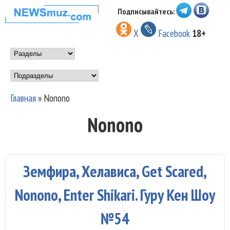
Перейти к основному
Подписывайтесь:
НОВОСТИ
содержанию
X
Facebook
18+
МУЗЫКИ И
Main menu
ШОУ БИЗНЕСА
Подразделы
NEWSMUZ.COM
Главная
»
Nonono
Вы здесь
Nonono
Земфира, Хелависа, Get Scared,
Nonono, Enter Shikari. Гуру Кен Шоу
№54