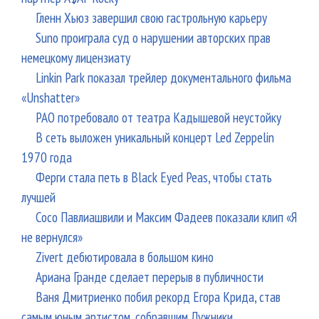
Гленн Хьюз завершил свою гастрольную карьеру
Suno проиграла суд о нарушении авторских прав
немецкому лицензиату
Linkin Park показал трейлер документального фильма
«Unshatter»
РАО потребовало от театра Кадышевой неустойку
В сеть выложен уникальный концерт Led Zeppelin
1970 года
Ферги стала петь в Black Eyed Peas, чтобы стать
лучшей
Сосо Павлиашвили и Максим Фадеев показали клип «Я
не вернулся»
Zivert дебютировала в большом кино
Ариана Гранде сделает перерыв в публичности
Ваня Дмитриенко побил рекорд Егора Крида, став
самым юным артистом, собравшим Лужники