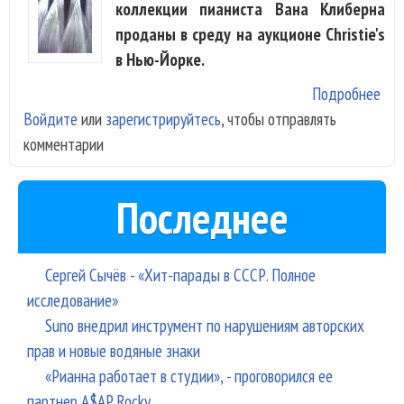
коллекции пианиста Вана Клиберна
проданы в среду на аукционе Christie's
в Нью-Йорке.
Подробнее
о
Войдите
или
зарегистрируйтесь
, чтобы отправлять
Пр
комментарии
из
пом
Ван
Последнее
Кли
про
на 
Сергей Сычёв - «Хит-парады в СССР. Полное
исследование»
Suno внедрил инструмент по нарушениям авторских
прав и новые водяные знаки
«Рианна работает в студии», - проговорился ее
партнер A$AP Rocky