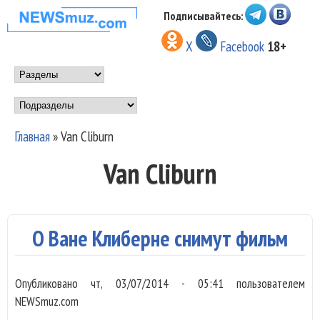
Перейти к основному
Подписывайтесь:
НОВОСТИ
содержанию
X
Facebook
18+
МУЗЫКИ И
Main menu
ШОУ БИЗНЕСА
Подразделы
NEWSMUZ.COM
Главная
»
Van Cliburn
Вы здесь
Van Cliburn
О Ване Клиберне снимут фильм
Опубликовано
чт, 03/07/2014 - 05:41
пользователем
NEWSmuz.com