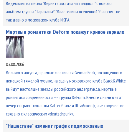
Видеоклип на песню "Верните экстази на танцпол!" с нового
альбома группы "Тараканы!" "Властелины вселенной" был снят не
так давно в московском клубе ИКРА.
Мертвые романтики DeForm покажут кривое зеркало
03.08.2006
Восьмого августа, в рамках фестиваля GermanRock, посвященного
немецкой тяжелой музыке, на сцену московского клуба Black&White
выйдут настоящие звезды российского андеграунда, мертвые
романтики современности –– группа DeForm. Вместе с ними в этот
вечер сыграют команды Kalter Glanz и Штайнкопф, чье творчество
связано с классическим «deutschpunk».
"Нашествие" изменит график подмосковных