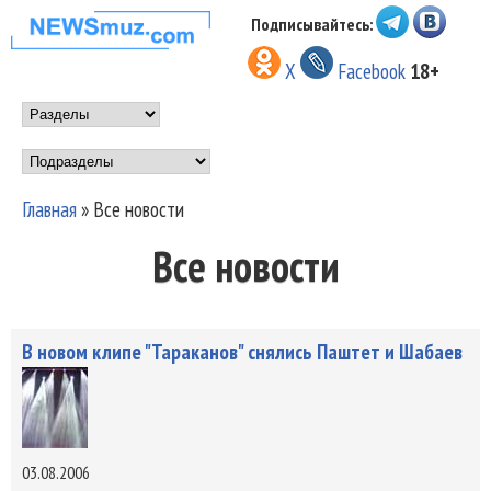
Перейти к основному
Подписывайтесь:
НОВОСТИ
содержанию
X
Facebook
18+
МУЗЫКИ И
Main menu
ШОУ БИЗНЕСА
Подразделы
NEWSMUZ.COM
Главная
»
Все новости
Вы здесь
Все новости
В новом клипе "Тараканов" снялись Паштет и Шабаев
03.08.2006