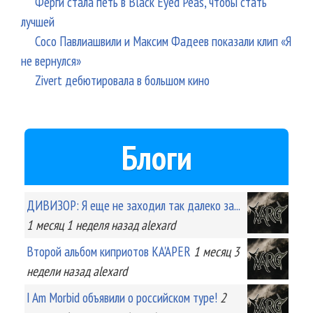
Ферги стала петь в Black Eyed Peas, чтобы стать
лучшей
Сосо Павлиашвили и Максим Фадеев показали клип «Я
не вернулся»
Zivert дебютировала в большом кино
Блоги
ДИВИЗОР: Я еще не заходил так далеко за...
1 месяц 1 неделя
назад
alexard
Второй альбом киприотов KA'APER
1 месяц 3
недели
назад
alexard
I Am Morbid объявили о российском туре!
2