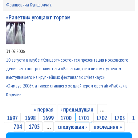
Францевича Кунцевича).
«Ранетки» угощают тортом
31.07.2006
10 августа в клубе «Концерт» состоится презентация московского
девичьего поп-рок-квинтета «Ранетки», этим летом с успехом
выступившего на крупнейших фестивалях «Мегахаус»,
«Эммаус-2006», а также ставшего хедлайнером open air «Рыбка» в
Карелии.
« первая
‹ предыдущая
…
Страницы
1697
1698
1699
1700
1701
1702
1703
1
704
1705
…
следующая ›
последняя »