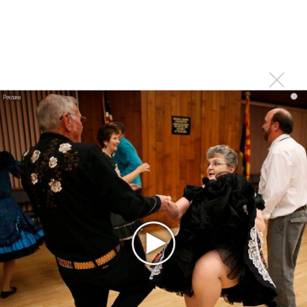
i
... а зрители просто кайфовали
Почитать о том, что происходило на фестивале, можно
здесь
.
Фото
Артем ЛЫСЕНКО
, Екатеринбург, для
NEWSmusic.ru
Войдите
или
зарегистрируйтесь
, чтобы отправлять
комментарии
ПРОЧИТАЙ НОВОСТИ ПЕРВЫМ: