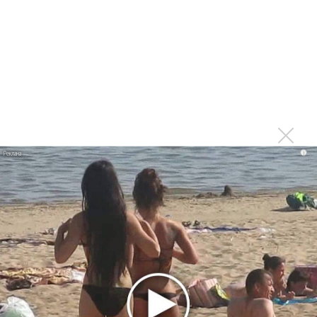
самым юным артистом, собравшим Лужники
Группа Dabro добилась отмены бренда ресторана
Da'Bro
Александр Добронравов рассказал «Чего хотят
мужчины?»
Нюша нашла «Время любить»
«Три дня дождя» просят: «Не смотри наверх»
Ариана Гранде выпустила «злобный» альбом
i
«Petal»
Филипп Киркоров сходит с ума от «Луизы»
Гитарист Black Sabbath Тони Айомми показал первую
песню из сольного альбома
Денис Клявер умоляет ИИ-модель: «Не плачь,
Анастасия»
Новое