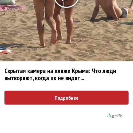
«Рианна работает в студии», - проговорился
ее партнер A$AP Rocky
Гленн Хьюз завершил свою гастрольную
карьеру
Suno проиграла суд о нарушении авторских
Скрытая камера на пляже Крыма: Что люди
прав немецкому лицензиату
вытворяют, когда их не видят...
Linkin Park показал трейлер документального
фильма «Unshatter»
Подробнее
РАО потребовало от театра Кадышевой
неустойку
В сеть выложен уникальный концерт Led