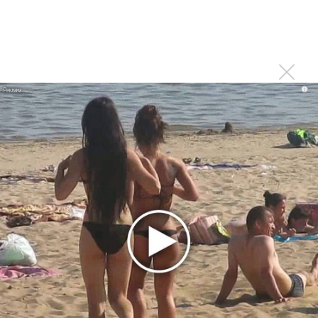
ПРОЧИТАЙ НОВОСТИ ПЕРВЫМ:
Последнее
i
Продолжение фильма «Майкл» начнут снимать уже в
этом году
Басист Mötley Crüe признал использование плейбэка
на концертах
Мадонна и Кайли Миноуг впервые записали два
фита
Karol G выпустила альбом с Дрейком и Бруно
Марсом
Максим Фадеев и Маша Ржевская перевыпустили
«Когда я стану кошкой»