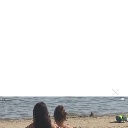
1970 года
Ферги стала петь в Black Eyed Peas, чтобы стать
лучшей
Сосо Павлиашвили и Максим Фадеев показали клип «Я
не вернулся»
Zivert дебютировала в большом кино
Ариана Гранде сделает перерыв в публичности
Новое
Ариана Гранде сделает перерыв в
i
публичности
Группа Dabro добилась отмены бренда
ресторана Da'Bro