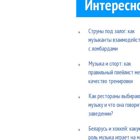
Интересн
Струны под залог: как
музыканты взаимодейс
с ломбардами
Музыка и спорт: как
правильный плейлист м
качество тренировки
Как рестораны выбира
музыку и что она говори
заведении?
Беларусь и хоккей: каку
роль музыка играет на 