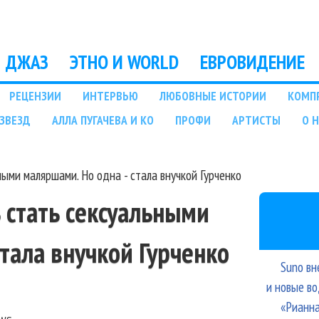
Перейти к основному
содержанию
ДЖАЗ
ЭТНО И WORLD
ЕВРОВИДЕНИЕ
РЕЦЕНЗИИ
ИНТЕРВЬЮ
ЛЮБОВНЫЕ ИСТОРИИ
КОМП
ЗВЕЗД
АЛЛА ПУГАЧЕВА И КО
ПРОФИ
АРТИСТЫ
О 
ными маляршами. Но одна - стала внучкой Гурченко
ь стать сексуальными
стала внучкой Гурченко
Suno вн
и новые в
«Рианна