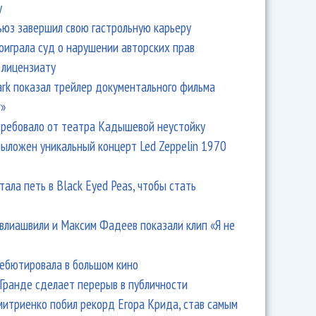
y
ьюз завершил свою гастрольную карьеру
оиграла суд о нарушении авторских прав
 лицензиату
Park показал трейлер документального фильма
r»
ребовало от театра Кадышевой неустойку
выложен уникальный концерт Led Zeppelin 1970
тала петь в Black Eyed Peas, чтобы стать
влиашвили и Максим Фадеев показали клип «Я не
дебютировала в большом кино
Гранде сделает перерыв в публичности
итриенко побил рекорд Егора Крида, став самым