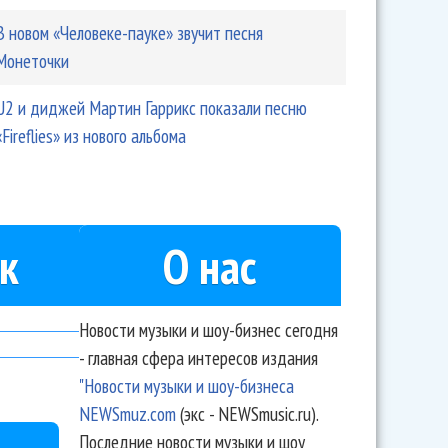
В новом «Человеке-пауке» звучит песня
Монеточки
U2 и диджей Мартин Гаррикс показали песню
«Fireflies» из нового альбома
к
О нас
Новости музыки и шоу-бизнес сегодня
- главная сфера интересов издания
"Новости музыки и шоу-бизнеса
NEWSmuz.com
(экс - NEWSmusic.ru).
Последние новости музыки и шоу