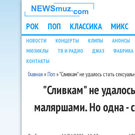
НОВОСТИ
МУЗЫКИ И
РОК
ПОП
КЛАССИКА
МИКС
Main menu
ШОУ БИЗНЕСА
НОВОСТИ
КОНЦЕРТЫ
КЛИПЫ
АНОНСЫ
Подразделы
МЮЗИКЛЫ
ТВ И РАДИО
ДЖАЗ
ФАБРИКА 
NEWSMUZ.COM
КОНТАКТЫ
Главная
»
Поп
»
"Сливкам" не удалось стать сексуаль
Вы здесь
"Сливкам" не удалос
маляршами. Но одна - 