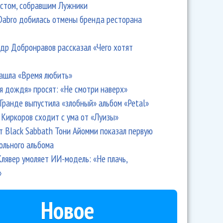
стом, собравшим Лужники
Dabro добилась отмены бренда ресторана
др Добронравов рассказал «Чего хотят
ашла «Время любить»
я дождя» просят: «Не смотри наверх»
Гранде выпустила «злобный» альбом «Petal»
Киркоров сходит с ума от «Луизы»
т Black Sabbath Тони Айомми показал первую
ольного альбома
лявер умоляет ИИ-модель: «Не плачь,
»
Новое