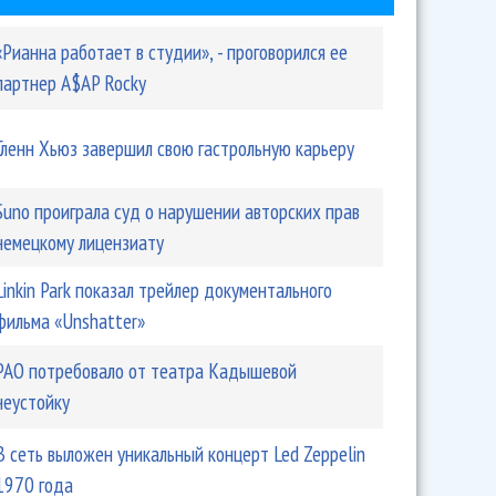
«Рианна работает в студии», - проговорился ее
партнер A$AP Rocky
Гленн Хьюз завершил свою гастрольную карьеру
Suno проиграла суд о нарушении авторских прав
немецкому лицензиату
Linkin Park показал трейлер документального
фильма «Unshatter»
РАО потребовало от театра Кадышевой
неустойку
В сеть выложен уникальный концерт Led Zeppelin
1970 года