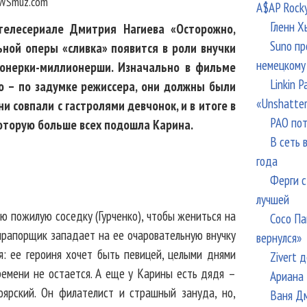
WSmuz.com
A$AP Rock
Гленн Х
 телесериале Дмитрия Нагиева «Осторожно,
Suno пр
ной оперы «сливка» появится в роли внучки
немецкому
ионерки-миллионерши. Изначально в фильме
Linkin 
о – по задумке режиссера, они должны были
«Unshatte
 совпали с гастролями девчонок, и в итоге в
РАО пот
которую больше всех подошла Карина.
В сеть 
года
Ферги с
лучшей
ю пожилую соседку (Гурченко), чтобы жениться на
Сосо Па
 прапорщик западает на ее очаровательную внучку
вернулся»
бя: ее героиня хочет быть певицей, целыми днями
Zivert 
ремени не остается. А еще у Карины есть дядя –
Ариана 
оярский. Он филателист и страшный зануда, но,
Ваня Дм