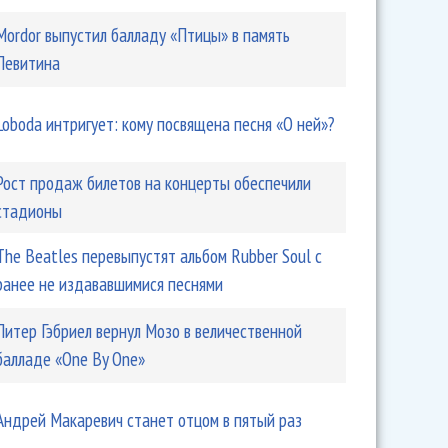
Mordor выпустил балладу «Птицы» в память
Левитина
Loboda интригует: кому посвящена песня «О ней»?
Рост продаж билетов на концерты обеспечили
стадионы
The Beatles перевыпустят альбом Rubber Soul с
ранее не издававшимися песнями
Питер Гэбриел вернул Мозо в величественной
балладе «One By One»
Андрей Макаревич станет отцом в пятый раз