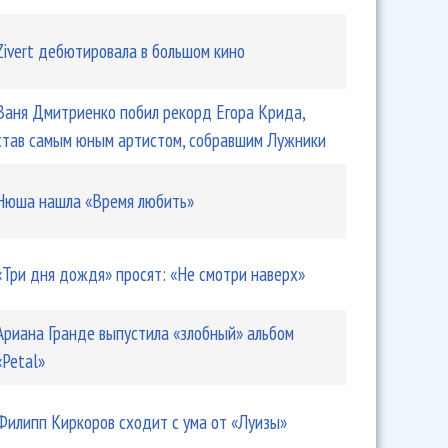
Zivert дебютировала в большом кино
Ваня Дмитриенко побил рекорд Егора Крида,
став самым юным артистом, собравшим Лужники
Нюша нашла «Время любить»
«Три дня дождя» просят: «Не смотри наверх»
Ариана Гранде выпустила «злобный» альбом
«Petal»
Филипп Киркоров сходит с ума от «Луизы»