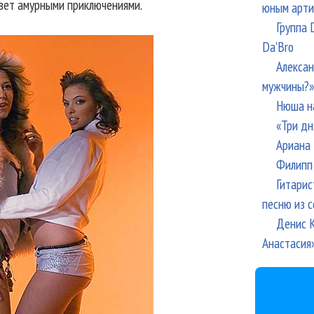
ивет амурными приключениями.
юным арти
Группа 
Da'Bro
Алексан
мужчины?»
Нюша н
«Три дн
Ариана 
Филипп 
Гитарис
песню из с
Денис К
Анастасия