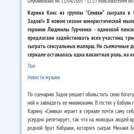
Опубликовано
пн, 11/04/2005 - 12:27
пользователем
NE
Карина Кокс из группы "Сливки" сыграла в
Задов!» В новом сезоне юмористической мыль
героини Людмилы Гурченко - одинокой пенс
предлагали задействовать всех участниц три
сыграть сексуальных малярш. Но съемочные дни
сериале оставалась одна вакантная роль, на 
Поп
Новости музыки
По сценарию Задов решает обольстить свою богату
ней и завладеть ее миллионами. В гостях у бабули
Карину. «Сливка» играет в сериале почти саму се
усердно репетирует, так что на молодых людей в
родной брат бабушки, которого сыграл Михаил Б