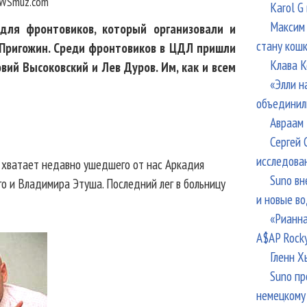
WSmuz.com
Karol G
Максим 
для фронтовиков, который организовали и
стану кош
 Пригожин. Среди фронтовиков в ЦДЛ пришли
Клава К
вий Высоковский и Лев Дуров. Им, как и всем
«Элли н
объединил
Авраам 
Сергей 
исследова
е хватает недавно ушедшего от нас Аркадия
Suno вн
о и Владимира Этуша. Последний лег в больницу
и новые в
«Рианна
A$AP Rock
Гленн Х
Suno пр
немецкому