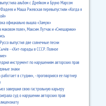
 выпустила альбом с Дрейком и Бруно Марсом
Фадеев и Маша Ржевская перевыпустили «Когда я
кой»
ока официально вышла «Замуж»
а маковом поле», Максим Лутчак и «Смешарики»
ись
Руссо выпустил две солнечные песни
Сычёв - «Хит-парады в СССР. Полное
ние»
едрил инструмент по нарушениям авторских прав
одяные знаки
 работает в студии», - проговорился ее партнер
y
ьюз завершил свою гастрольную карьеру
оиграла суд о нарушении авторских прав
 лицензиату