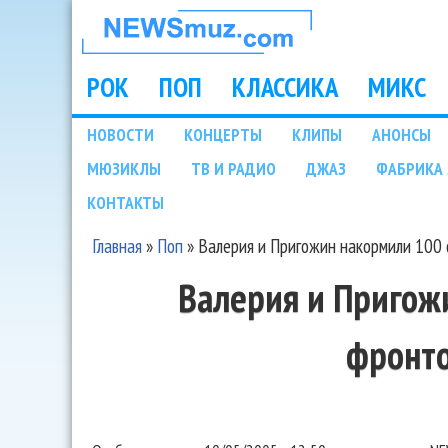
НОВОСТИ
МУЗЫКИ И
РОК
ПОП
КЛАССИКА
МИКС
Main menu
ШОУ БИЗНЕСА
НОВОСТИ
КОНЦЕРТЫ
КЛИПЫ
АНОНСЫ
Подразделы
МЮЗИКЛЫ
ТВ И РАДИО
ДЖАЗ
ФАБРИКА 
NEWSMUZ.COM
КОНТАКТЫ
Главная
»
Поп
»
Валерия и Пригожин накормили 100
Вы здесь
Валерия и Пригож
фронт