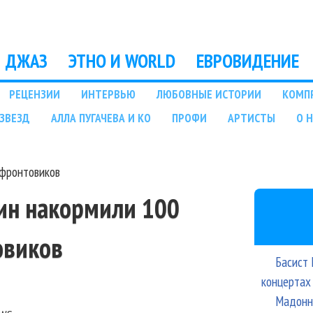
Перейти к основному
содержанию
ДЖАЗ
ЭТНО И WORLD
ЕВРОВИДЕНИЕ
РЕЦЕНЗИИ
ИНТЕРВЬЮ
ЛЮБОВНЫЕ ИСТОРИИ
КОМП
ЗВЕЗД
АЛЛА ПУГАЧЕВА И КО
ПРОФИ
АРТИСТЫ
О 
 фронтовиков
ин накормили 100
овиков
Басист 
концертах
Мадонна