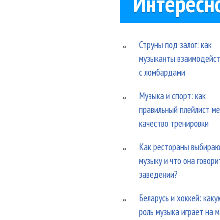
Интересн
Струны под залог: как
музыканты взаимодейс
с ломбардами
Музыка и спорт: как
правильный плейлист м
качество тренировки
Как рестораны выбира
музыку и что она говори
заведении?
Беларусь и хоккей: каку
роль музыка играет на 