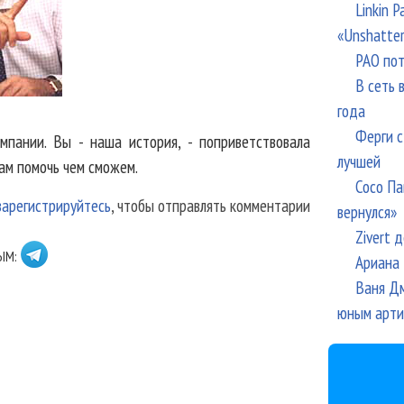
Linkin 
«Unshatte
РАО пот
В сеть 
года
Ферги с
мпании. Вы - наша история, - поприветствовала
лучшей
вам помочь чем сможем.
Сосо Па
зарегистрируйтесь
, чтобы отправлять комментарии
вернулся»
Zivert 
ЫМ:
Ариана 
Ваня Дм
юным арти