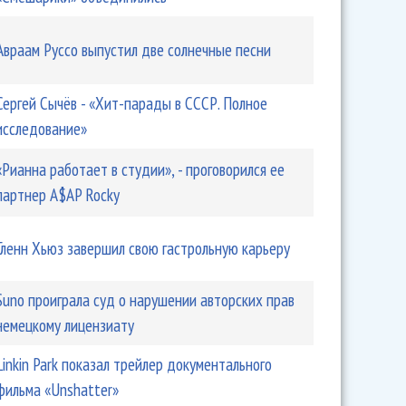
Авраам Руссо выпустил две солнечные песни
Сергей Сычёв - «Хит-парады в СССР. Полное
исследование»
«Рианна работает в студии», - проговорился ее
партнер A$AP Rocky
Гленн Хьюз завершил свою гастрольную карьеру
Suno проиграла суд о нарушении авторских прав
немецкому лицензиату
Linkin Park показал трейлер документального
фильма «Unshatter»