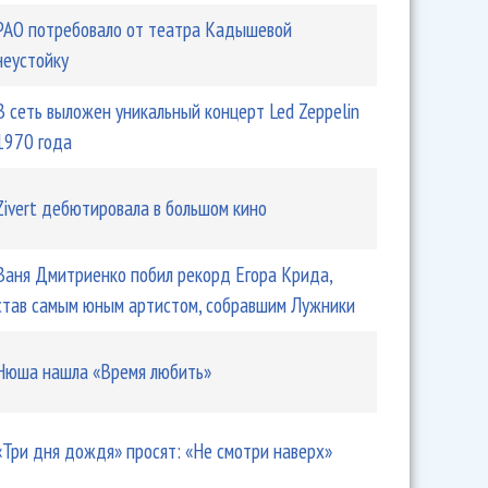
РАО потребовало от театра Кадышевой
неустойку
В сеть выложен уникальный концерт Led Zeppelin
1970 года
Zivert дебютировала в большом кино
Ваня Дмитриенко побил рекорд Егора Крида,
став самым юным артистом, собравшим Лужники
Нюша нашла «Время любить»
«Три дня дождя» просят: «Не смотри наверх»