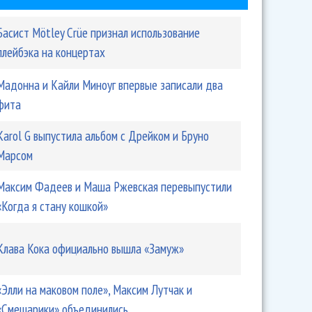
Басист Mötley Crüe признал использование
плейбэка на концертах
Мадонна и Кайли Миноуг впервые записали два
фита
Karol G выпустила альбом с Дрейком и Бруно
Марсом
Максим Фадеев и Маша Ржевская перевыпустили
«Когда я стану кошкой»
Клава Кока официально вышла «Замуж»
«Элли на маковом поле», Максим Лутчак и
«Смешарики» объединились