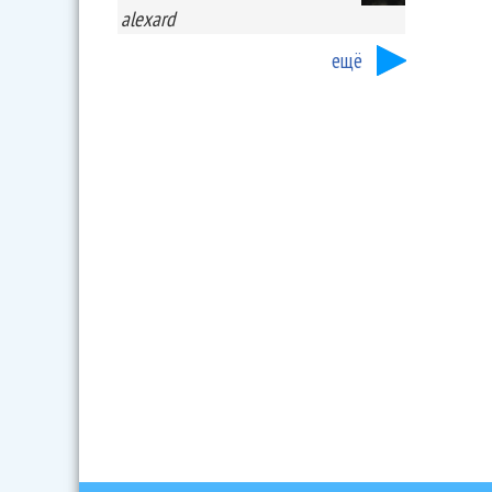
alexard
ещё