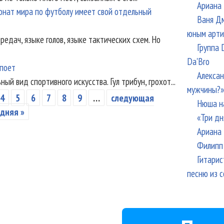
Ариана 
онат мира по футболу имеет свой отдельный
Ваня Дм
юным арти
редач, языке голов, языке тактических схем. Но
Группа 
Da'Bro
 поет
Алексан
й вид спортивного искусства. Гул трибун, грохот...
мужчины?»
4
5
6
7
8
9
…
следующая
Нюша н
дняя »
«Три дн
Ариана 
Филипп 
Гитарис
песню из с