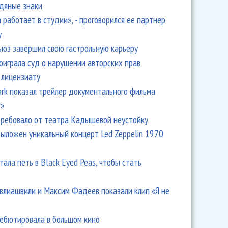
одяные знаки
 работает в студии», - проговорился ее партнер
y
ьюз завершил свою гастрольную карьеру
оиграла суд о нарушении авторских прав
 лицензиату
Park показал трейлер документального фильма
r»
ребовало от театра Кадышевой неустойку
выложен уникальный концерт Led Zeppelin 1970
тала петь в Black Eyed Peas, чтобы стать
влиашвили и Максим Фадеев показали клип «Я не
дебютировала в большом кино