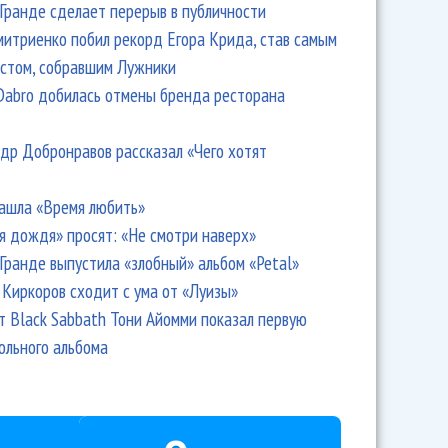
Гранде сделает перерыв в публичности
итриенко побил рекорд Егора Крида, став самым
стом, собравшим Лужники
Dabro добилась отмены бренда ресторана
др Добронравов рассказал «Чего хотят
ашла «Время любить»
я дождя» просят: «Не смотри наверх»
Гранде выпустила «злобный» альбом «Petal»
Киркоров сходит с ума от «Луизы»
т Black Sabbath Тони Айомми показал первую
ольного альбома