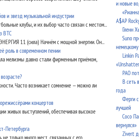
и новые в
«Рианна
бов и звезд музыкальной индустрии
A$AP Rock
ьные клубы, и их выбор часто связан с местом...
Гленн Х
из BTC
Suno пр
НЕРГИЯ 11 (сила) Начнём с мощной энергии. Он...
немецкому
 её роль в современном пении
Linkin 
ала мелизмы давно стали фирменным приёмом,
«Unshatte
РАО пот
 возрасте?
В сеть 
ности. Часто возникает сомнение — можно ли
года
Ферги с
корежиссёрами концертов
лучшей
ции живых выступлений, обеспечивая высокое
Сосо Па
вернулся»
кт-Петербурга
Zivert 
не только много мест, связанных с его...