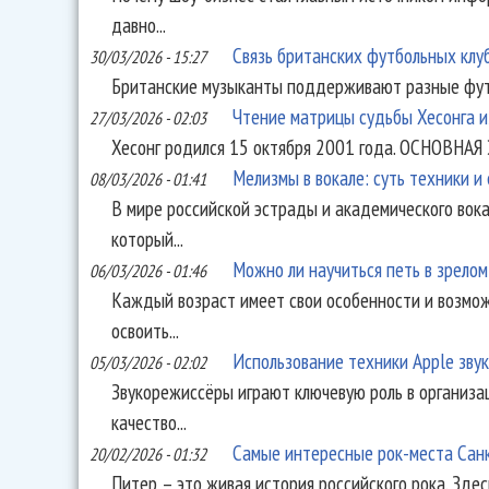
давно...
Связь британских футбольных клу
30/03/2026 - 15:27
Британские музыканты поддерживают разные футбол
Чтение матрицы судьбы Хесонга 
27/03/2026 - 02:03
Хесонг родился 15 октября 2001 года. ОСНОВНАЯ Э
Мелизмы в вокале: суть техники и
08/03/2026 - 01:41
В мире российской эстрады и академического вок
который...
Можно ли научиться петь в зрелом
06/03/2026 - 01:46
Каждый возраст имеет свои особенности и возмож
освоить...
Использование техники Apple зву
05/03/2026 - 02:02
Звукорежиссёры играют ключевую роль в организа
качество...
Самые интересные рок-места Сан
20/02/2026 - 01:32
Питер – это живая история российского рока. Здесь 