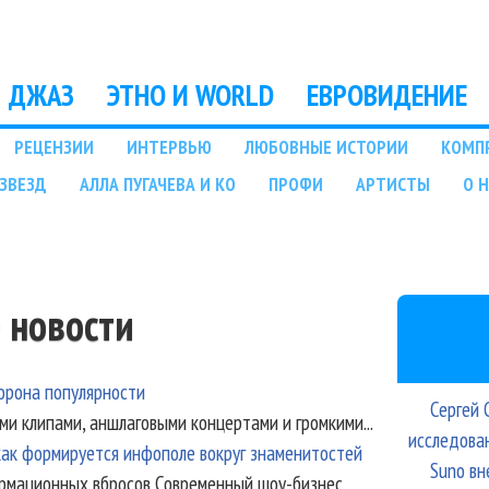
Перейти к основному
содержанию
ДЖАЗ
ЭТНО И WORLD
ЕВРОВИДЕНИЕ
РЕЦЕНЗИИ
ИНТЕРВЬЮ
ЛЮБОВНЫЕ ИСТОРИИ
КОМП
ЗВЕЗД
АЛЛА ПУГАЧЕВА И КО
ПРОФИ
АРТИСТЫ
О 
 новости
торона популярности
Сергей 
ми клипами, аншлаговыми концертами и громкими...
исследова
ак формируется инфополе вокруг знаменитостей
Suno вн
ормационных вбросов Современный шоу-бизнес