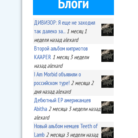
Блоги
ДИВИЗОР: Я еще не заходил
так далеко за...
1 месяц 1
неделя
назад
alexard
Второй альбом киприотов
KA'APER
1 месяц 3 недели
назад
alexard
I Am Morbid объявили о
российском туре!
2 месяца 2
дня
назад
alexard
Дебютный EP американцев
Abitha
2 месяца 3 недели
назад
alexard
Новый альбом немцев Teeth of
Lamb
2 месяца 3 недели
назад