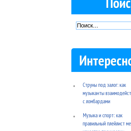
Поис
Интересн
Струны под залог: как
музыканты взаимодейс
с ломбардами
Музыка и спорт: как
правильный плейлист м