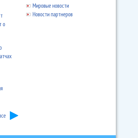
Мировые новости
Новости партнеров
ют
т о
ю
матчах
ия
все