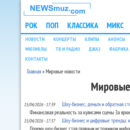
НОВОСТИ
МУЗЫКИ И
РОК
ПОП
КЛАССИКА
МИКС
Main menu
ШОУ БИЗНЕСА
НОВОСТИ
КОНЦЕРТЫ
КЛИПЫ
АНОНСЫ
Подразделы
МЮЗИКЛЫ
ТВ И РАДИО
ДЖАЗ
ФАБРИКА 
NEWSMUZ.COM
КОНТАКТЫ
Главная
»
Мировые новости
Вы здесь
Мировые
Шоу-бизнес, деньги и обратная с
15/04/2026 - 17:39
Финансовая реальность за кулисами сцены За ярки
Шоу-бизнес и цифровые тренды: к
15/04/2026 - 17:37
Почему шоу-бизнес стал главным источником инф