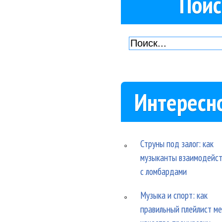
Поис
Интересн
Струны под залог: как
музыканты взаимодейс
с ломбардами
Музыка и спорт: как
правильный плейлист м