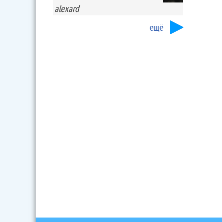
alexard
ещё