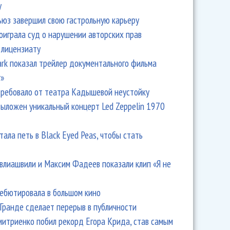
y
ьюз завершил свою гастрольную карьеру
оиграла суд о нарушении авторских прав
 лицензиату
Park показал трейлер документального фильма
r»
ребовало от театра Кадышевой неустойку
выложен уникальный концерт Led Zeppelin 1970
тала петь в Black Eyed Peas, чтобы стать
влиашвили и Максим Фадеев показали клип «Я не
дебютировала в большом кино
Гранде сделает перерыв в публичности
итриенко побил рекорд Егора Крида, став самым