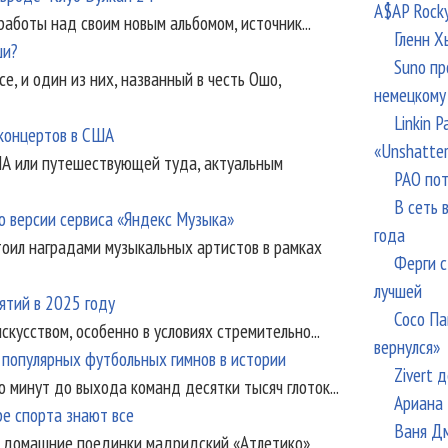
A$AP Rock
работы над своим новым альбомом, источник...
Гленн Х
ши?
Suno пр
, и один из них, названный в честь Ошо,
немецкому
Linkin 
 концертов в США
«Unshatte
А или путешествующей туда, актуальным
РАО пот
В сеть 
о версии сервиса «Яндекс Музыка»
года
оил наградами музыкальных артистов в рамках
Ферги с
лучшей
ятий в 2025 году
Сосо Па
кусством, особенно в условиях стремительно...
вернулся»
 популярных футбольных гимнов в истории
Zivert 
о минут до выхода команд десятки тысяч глоток...
Ариана 
ре спорта знают все
Ваня Дм
и домашние поединки мадридский «Атлетико»,