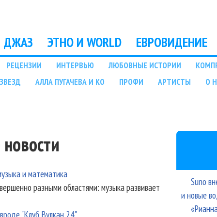
Перейти к основному
содержанию
ДЖАЗ
ЭТНО И WORLD
ЕВРОВИДЕНИЕ
РЕЦЕНЗИИ
ИНТЕРВЬЮ
ЛЮБОВНЫЕ ИСТОРИИ
КОМП
ЗВЕЗД
АЛЛА ПУГАЧЕВА И КО
ПРОФИ
АРТИСТЫ
О 
 новости
музыка и математика
Suno вн
овершенно разными областями: музыка развивает
и новые в
«Рианна
вроде "Клуб Вулкан 24"