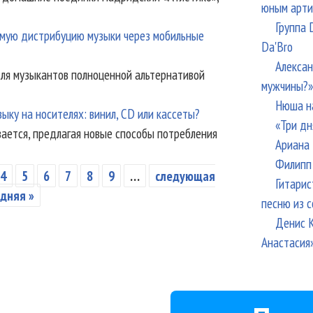
юным арти
Группа 
ямую дистрибуцию музыки через мобильные
Da'Bro
Алексан
ля музыкантов полноценной альтернативой
мужчины?»
Нюша н
ку на носителях: винил, CD или кассеты?
«Три дн
ается, предлагая новые способы потребления
Ариана 
Филипп 
4
5
6
7
8
9
…
следующая
Гитарис
дняя »
песню из с
Денис К
Анастасия