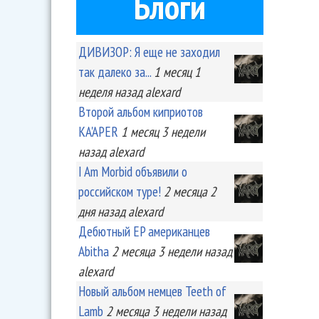
Блоги
ДИВИЗОР: Я еще не заходил
так далеко за...
1 месяц 1
неделя
назад
alexard
Второй альбом киприотов
KA'APER
1 месяц 3 недели
назад
alexard
I Am Morbid объявили о
российском туре!
2 месяца 2
дня
назад
alexard
Дебютный EP американцев
Abitha
2 месяца 3 недели
назад
alexard
Новый альбом немцев Teeth of
Lamb
2 месяца 3 недели
назад