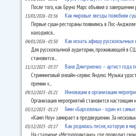
После того, как Бруно Марс объявил о завершении 
Как мировые звезды полюбили су
13/01/2026 - 01:56
Первые суши-рестораны появились в Лос-Анджелесе
находился...
Как искать афишу русскоязычных
04/01/2026 - 01:50
Для русскоязычной аудитории, проживающей в СШ
становится...
Ваня Дмитриенко – артист года п
11/12/2025 - 03:37
Стриминговый онлайн-сервис Яндекс Музыка удост
премии «...
Инновации в организации меропри
09/12/2025 - 01:21
Организация мероприятий становится настоящим ис
Гимн «Барселоны» - один из самых
03/12/2025 - 01:23
«Камп Ноу» замирает в предвкушении. За нескольк
Как родилась песня, которую в ми
03/12/2025 - 01:17
На стадионе «Метрополитано», где проводит сво