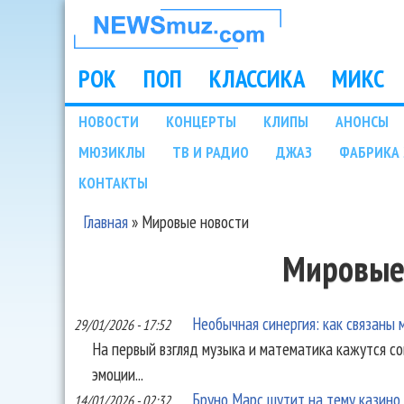
НОВОСТИ
МУЗЫКИ И
РОК
ПОП
КЛАССИКА
МИКС
Main menu
ШОУ БИЗНЕСА
НОВОСТИ
КОНЦЕРТЫ
КЛИПЫ
АНОНСЫ
Подразделы
МЮЗИКЛЫ
ТВ И РАДИО
ДЖАЗ
ФАБРИКА 
NEWSMUZ.COM
КОНТАКТЫ
Главная
»
Мировые новости
Вы здесь
Мировые
Необычная синергия: как связаны 
29/01/2026 - 17:52
На первый взгляд музыка и математика кажутся с
эмоции...
Бруно Марс шутит на тему казино 
14/01/2026 - 02:32