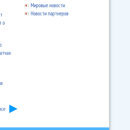
Мировые новости
Новости партнеров
ют
т о
ю
матчах
ия
все