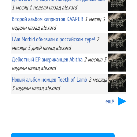
1 месяц 1 неделя
назад
alexard
Второй альбом киприотов KA'APER
1 месяц 3
недели
назад
alexard
I Am Morbid объявили о российском туре!
2
месяца 5 дней
назад
alexard
Дебютный EP американцев Abitha
2 месяца 3
недели
назад
alexard
Новый альбом немцев Teeth of Lamb
2 месяца
3 недели
назад
alexard
ещё