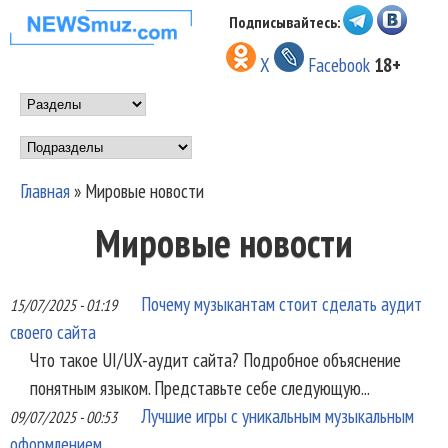
Перейти к основному
Подписывайтесь:
НОВОСТИ
содержанию
X
Facebook
18+
МУЗЫКИ И
Main menu
ШОУ БИЗНЕСА
Подразделы
NEWSMUZ.COM
Главная
»
Мировые новости
Вы здесь
Мировые новости
Почему музыкантам стоит сделать аудит
15/07/2025 - 01:19
своего сайта
Что такое UI/UX-аудит сайта? Подробное объяснение
понятным языком. Представьте себе следующую...
Лучшие игры с уникальным музыкальным
09/07/2025 - 00:53
оформлением