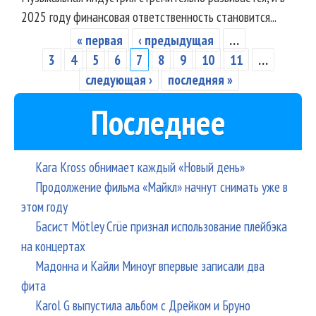
2025 году финансовая ответственность становится...
« первая
‹ предыдущая
…
Страницы
3
4
5
6
7
8
9
10
11
…
следующая ›
последняя »
Последнее
Kara Kross обнимает каждый «Новый день»
Продолжение фильма «Майкл» начнут снимать уже в
этом году
Басист Mötley Crüe признал использование плейбэка
на концертах
Мадонна и Кайли Миноуг впервые записали два
фита
Karol G выпустила альбом с Дрейком и Бруно