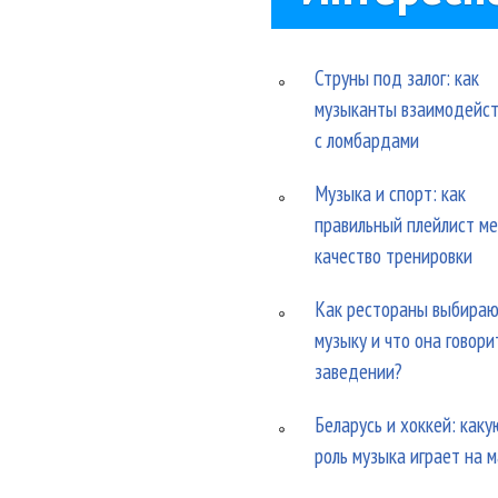
Струны под залог: как
музыканты взаимодейс
с ломбардами
Музыка и спорт: как
правильный плейлист м
качество тренировки
Как рестораны выбира
музыку и что она говори
заведении?
Беларусь и хоккей: каку
роль музыка играет на 