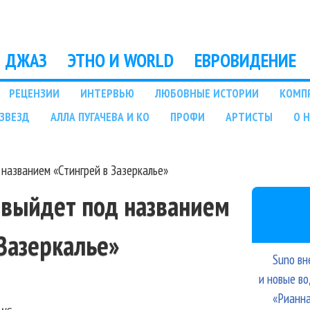
Перейти к основному
содержанию
ДЖАЗ
ЭТНО И WORLD
ЕВРОВИДЕНИЕ
РЕЦЕНЗИИ
ИНТЕРВЬЮ
ЛЮБОВНЫЕ ИСТОРИИ
КОМП
ЗВЕЗД
АЛЛА ПУГАЧЕВА И КО
ПРОФИ
АРТИСТЫ
О 
названием «Стингрей в Зазеркалье»
 выйдет под названием
 Зазеркалье»
Suno вн
и новые в
«Рианна