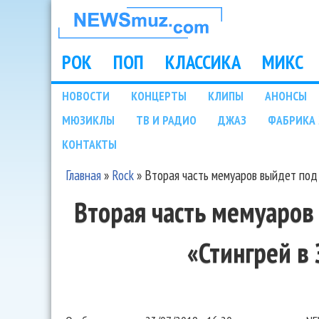
НОВОСТИ
МУЗЫКИ И
РОК
ПОП
КЛАССИКА
МИКС
Main menu
ШОУ БИЗНЕСА
НОВОСТИ
КОНЦЕРТЫ
КЛИПЫ
АНОНСЫ
Подразделы
МЮЗИКЛЫ
ТВ И РАДИО
ДЖАЗ
ФАБРИКА 
NEWSMUZ.COM
КОНТАКТЫ
Главная
»
Rock
»
Вторая часть мемуаров выйдет под 
Вы здесь
Вторая часть мемуаров
«Стингрей в