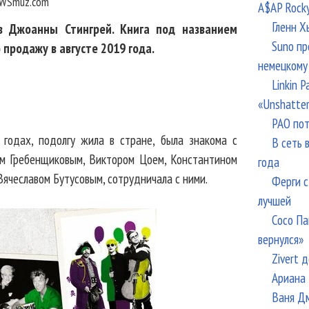
WSmuz.com
A$AP Rock
Гленн Х
в Джоанны Стингрей. Книга под названием
Suno пр
 продажу в августе 2019 года.
немецкому
Linkin 
«Unshatte
РАО пот
годах, подолгу жила в стране, была знакома с
В сеть 
ом Гребенщиковым, Виктором Цоем, Константином
года
Вячеславом Бутусовым, сотрудничала с ними.
Ферги с
лучшей
Сосо Па
вернулся»
Zivert 
Ариана 
Ваня Дм