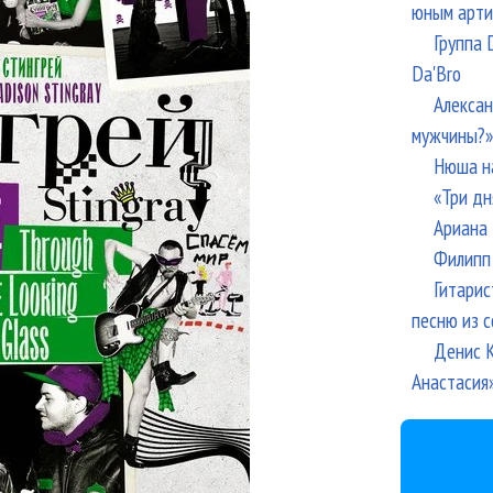
юным арти
Группа 
Da'Bro
Алексан
мужчины?»
Нюша н
«Три дн
Ариана 
Филипп 
Гитарис
песню из с
Денис К
Анастасия