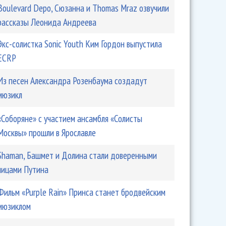
Boulevard Depo, Сюзанна и Thomas Mraz озвучили
рассказы Леонида Андреева
Экс-солистка Sonic Youth Ким Гордон выпустила
ECRP
Из песен Александра Розенбаума создадут
мюзикл
«Соборяне» с участием ансамбля «Солисты
Москвы» прошли в Ярославле
Shaman, Башмет и Долина стали доверенными
лицами Путина
Фильм «Purple Rain» Принса станет бродвейским
мюзиклом