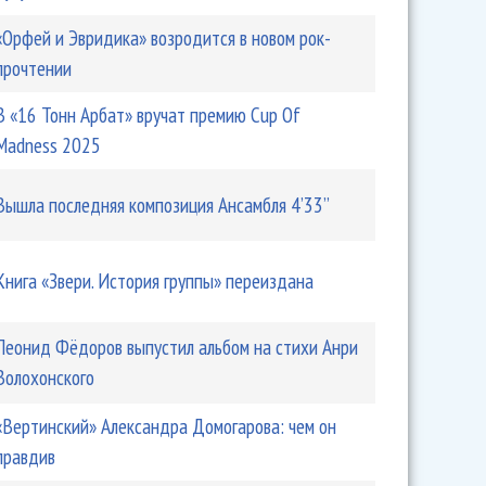
«Орфей и Эвридика» возродится в новом рок-
прочтении
В «16 Тонн Арбат» вручат премию Cup Of
Madness 2025
Вышла последняя композиция Ансамбля 4’33’’
Книга «Звери. История группы» переиздана
Леонид Фёдоров выпустил альбом на стихи Анри
Волохонского
«Вертинский» Александра Домогарова: чем он
правдив