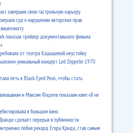
y
ьюз завершил свою гастрольную карьеру
оиграла суд о нарушении авторских прав
 лицензиату
Park показал трейлер документального фильма
r»
ребовало от театра Кадышевой неустойку
выложен уникальный концерт Led Zeppelin 1970
тала петь в Black Eyed Peas, чтобы стать
влиашвили и Максим Фадеев показали клип «Я не
дебютировала в большом кино
Гранде сделает перерыв в публичности
итриенко побил рекорд Егора Крида, став самым