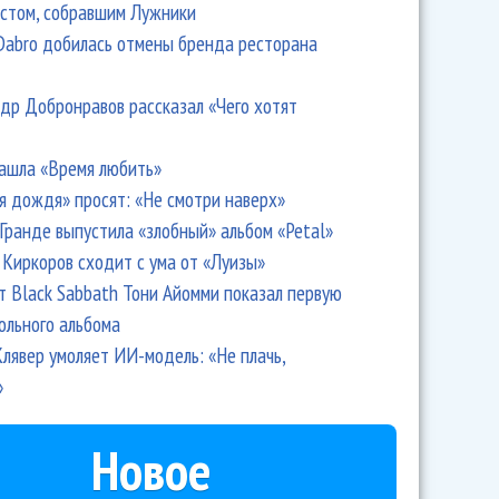
стом, собравшим Лужники
Dabro добилась отмены бренда ресторана
др Добронравов рассказал «Чего хотят
ашла «Время любить»
я дождя» просят: «Не смотри наверх»
Гранде выпустила «злобный» альбом «Petal»
Киркоров сходит с ума от «Луизы»
т Black Sabbath Тони Айомми показал первую
ольного альбома
лявер умоляет ИИ-модель: «Не плачь,
»
Новое