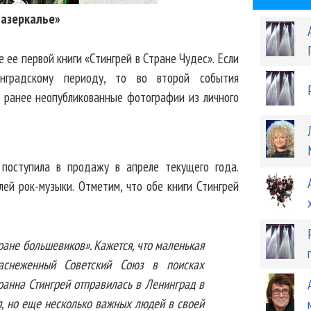
Зазеркалье»
ее первой книги «Стингрей в Стране Чудес». Если
нградскому периоду, то во второй события
- ранее неопубликованные фотографии из личного
поступила в продажу в апреле текущего года.
ей рок-музыки. Отметим, что обе книги Стингрей
ане большевиков». Кажется, что маленькая
заснеженный Советский Союз в поисках
оанна Стингрей отправилась в Ленинград в
бя, но еще несколько важных людей в своей