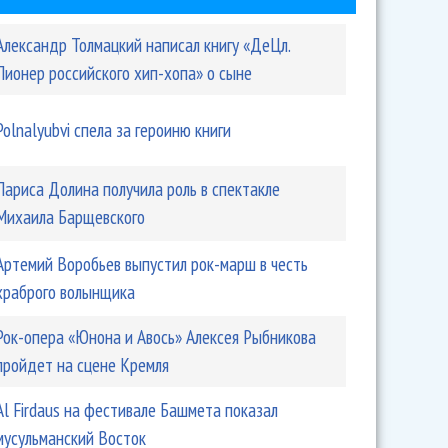
Александр Толмацкий написал книгу «ДеЦл.
Пионер российского хип-хопа» о сыне
Polnalyubvi спела за героиню книги
Лариса Долина получила роль в спектакле
Михаила Барщевского
Артемий Воробьев выпустил рок-марш в честь
храброго волынщика
Рок-опера «Юнона и Авось» Алексея Рыбникова
пройдет на сцене Кремля
Аl Firdaus на фестивале Башмета показал
мусульманский Восток