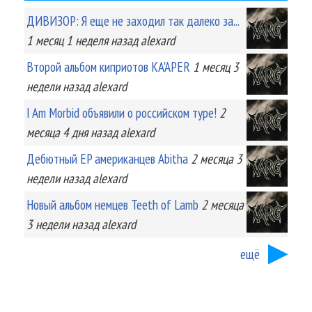
ДИВИЗОР: Я еще не заходил так далеко за...
1 месяц 1 неделя
назад
alexard
Второй альбом киприотов KA'APER
1 месяц 3
недели
назад
alexard
I Am Morbid объявили о российском туре!
2
месяца 4 дня
назад
alexard
Дебютный EP американцев Abitha
2 месяца 3
недели
назад
alexard
Новый альбом немцев Teeth of Lamb
2 месяца
3 недели
назад
alexard
ещё