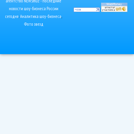
агентство NEWSmuz - последние
новости шоу-бизнеса России
сегодня
.
Аналитика шоу-бизнеса
,
Фото звезд