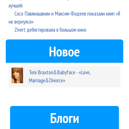
лучшей
Сосо Павлиашвили и Максим Фадеев показали клип «Я
не вернулся»
Zivert дебютировала в большом кино
Новое
Toni Braxton&Babyface - «Love,
Marriage&Divorce»
Блоги