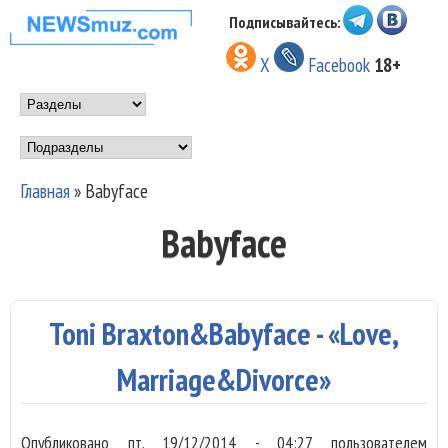
Перейти к основному
Подписывайтесь:
НОВОСТИ
содержанию
X
Facebook
18+
МУЗЫКИ И
Main menu
ШОУ БИЗНЕСА
Подразделы
NEWSMUZ.COM
Главная
»
Babyface
Вы здесь
Babyface
Toni Braxton&Babyface - «Love,
Marriage&Divorce»
Опубликовано
пт, 19/12/2014 - 04:27
пользователем