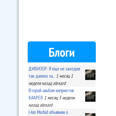
Блоги
ДИВИЗОР: Я еще не заходил
так далеко за...
1 месяц 1
неделя
назад
alexard
Второй альбом киприотов
KA'APER
1 месяц 3 недели
назад
alexard
I Am Morbid объявили о