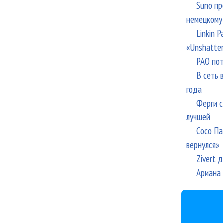
Suno пр
немецкому
Linkin 
«Unshatte
РАО пот
В сеть 
года
Ферги с
лучшей
Сосо Па
вернулся»
Zivert 
Ариана 