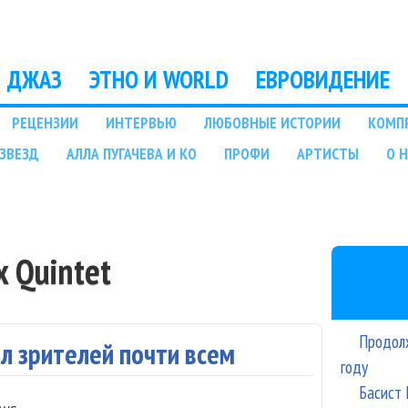
Перейти к основному
содержанию
ДЖАЗ
ЭТНО И WORLD
ЕВРОВИДЕНИЕ
РЕЦЕНЗИИ
ИНТЕРВЬЮ
ЛЮБОВНЫЕ ИСТОРИИ
КОМП
ЗВЕЗД
АЛЛА ПУГАЧЕВА И КО
ПРОФИ
АРТИСТЫ
О 
x Quintet
Продолж
ил зрителей почти всем
году
Басист 