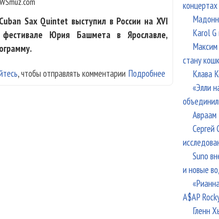
WSmuz.com
концертах
Мадонна
Cuban Sax Quintet выступил в России на XVI
Karol G
 фестивале Юрия Башмета в Ярославле,
Максим 
ограмму.
стану кош
йтесь
, чтобы отправлять комментарии
Подробнее
о Cuban Sax Qui
Клава К
«Элли н
объединил
Авраам 
Сергей 
исследова
Suno вн
и новые в
«Рианна
A$AP Rock
Гленн Х