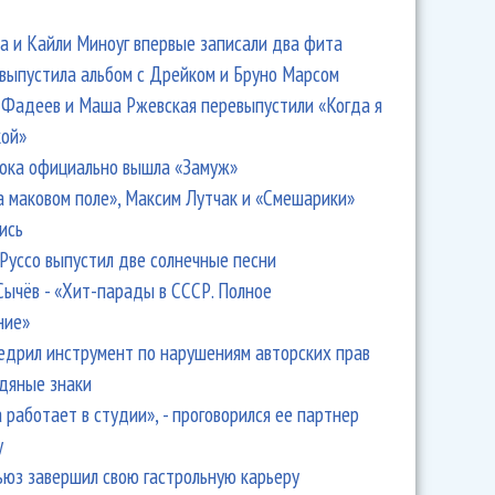
 и Кайли Миноуг впервые записали два фита
 выпустила альбом с Дрейком и Бруно Марсом
Фадеев и Маша Ржевская перевыпустили «Когда я
кой»
ntet удивил зрителей почти всем
ока официально вышла «Замуж»
а маковом поле», Максим Лутчак и «Смешарики»
ись
Руссо выпустил две солнечные песни
Сычёв - «Хит-парады в СССР. Полное
ние»
едрил инструмент по нарушениям авторских прав
одяные знаки
 работает в студии», - проговорился ее партнер
y
ьюз завершил свою гастрольную карьеру