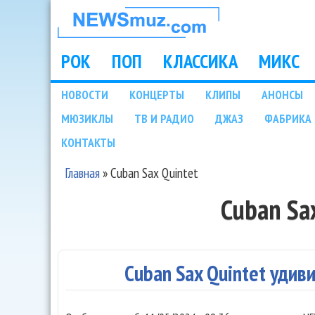
НОВОСТИ
МУЗЫКИ И
РОК
ПОП
КЛАССИКА
МИКС
Main menu
ШОУ БИЗНЕСА
НОВОСТИ
КОНЦЕРТЫ
КЛИПЫ
АНОНСЫ
Подразделы
МЮЗИКЛЫ
ТВ И РАДИО
ДЖАЗ
ФАБРИКА 
NEWSMUZ.COM
КОНТАКТЫ
Главная
»
Cuban Sax Quintet
Вы здесь
Cuban Sa
Cuban Sax Quintet удив