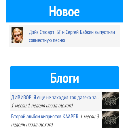
Новое
Дэйв Стюарт, БГ и Сергей Бабкин выпустили
совместную песню
Блоги
ДИВИЗОР: Я еще не заходил так далеко за...
1 месяц 1 неделя
назад
alexard
Второй альбом киприотов KA'APER
1 месяц 3
недели
назад
alexard