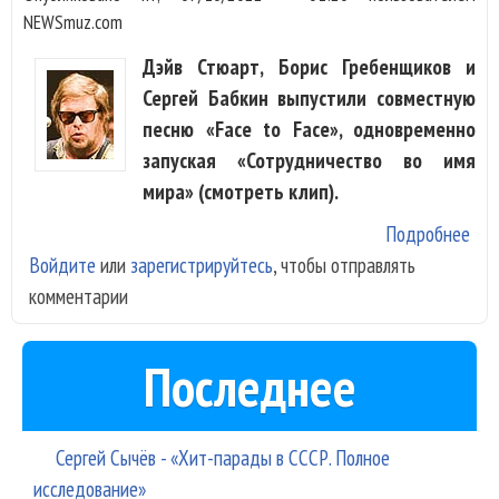
NEWSmuz.com
Дэйв Стюарт, Борис Гребенщиков и
Сергей Бабкин выпустили совместную
песню «Face to Face», одновременно
запуская «Сотрудничество во имя
мира» (смотреть клип).
Подробнее
о Д
Войдите
или
зарегистрируйтесь
, чтобы отправлять
Стю
комментарии
и С
Баб
вып
Последнее
сов
пес
Сергей Сычёв - «Хит-парады в СССР. Полное
исследование»