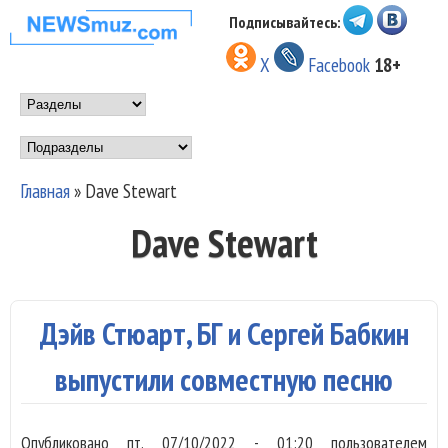
Перейти к основному
Подписывайтесь:
НОВОСТИ
содержанию
X
Facebook
18+
МУЗЫКИ И
Main menu
ШОУ БИЗНЕСА
Подразделы
NEWSMUZ.COM
Главная
»
Dave Stewart
Вы здесь
Dave Stewart
Дэйв Стюарт, БГ и Сергей Бабкин
выпустили совместную песню
Опубликовано
пт, 07/10/2022 - 01:20
пользователем